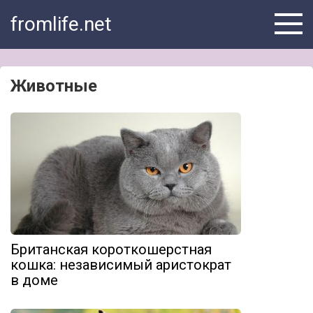
Skip
fromlife.net
to
content
Животные
Британская короткошерстная
кошка: независимый аристократ
в доме