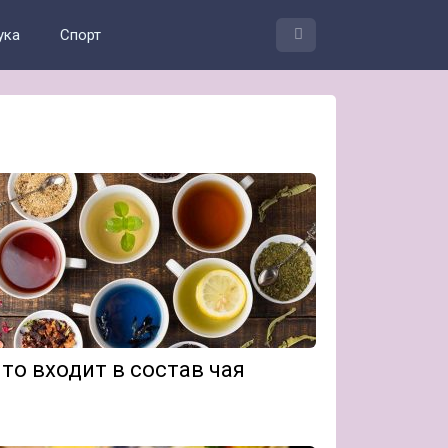
ука
Спорт
то входит в состав чая