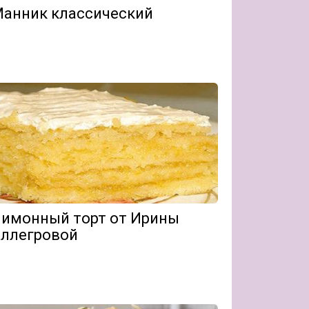
анник классический
имонный торт от Ирины
ллегровой