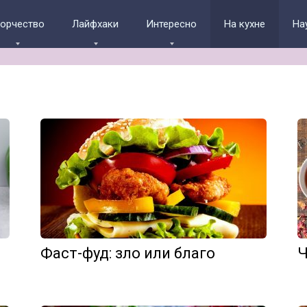
ворчество
Лайфхаки
Интересно
На кухне
На
Фаст-фуд: зло или благо
Ч