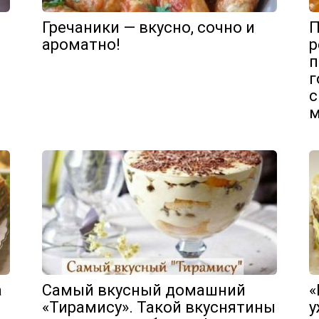
Гречаники — вкусно, сочно и
П
ароматно!
р
п
г
с
м
а
Самый вкусный домашний
«
«Тирамису». Такой вкуснятины
у