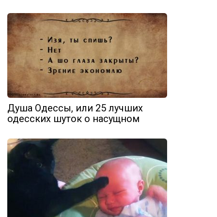
Душа Одессы, или 25 лучших
одесских шуток о насущном