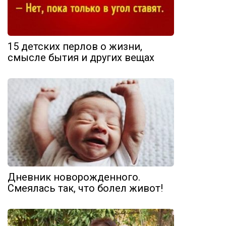
15 детских перлов о жизни,
смысле бытия и других вещах
Дневник новорожденного.
Смеялась так, что болел живот!