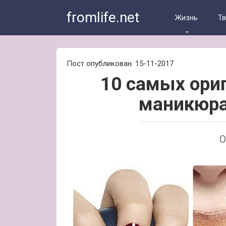
Skip
fromlife.net
to
Жизнь
Т
content
Пост опубликован: 15-11-2017
10 самых ори
маникюра
О