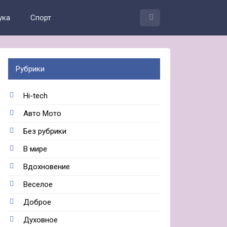
ука
Спорт
Рубрики
Hi-tech
Авто Мото
Без рубрики
В мире
Вдохновение
Веселое
Доброе
Духовное