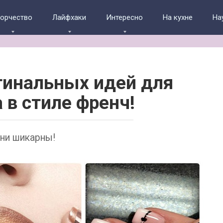
ворчество
Лайфхаки
Интересно
На кухне
На
гинальных идей для
 в стиле френч!
ни шикарны!