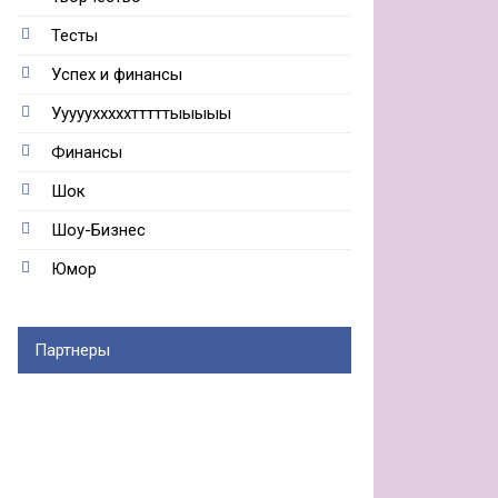
Тесты
Успех и финансы
Ууууухххххтттттыыыыы
Финансы
Шок
Шоу-Бизнес
Юмор
Партнеры