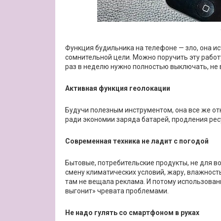
Функция будильника на телефоне — зло, она и
сомнительной цели. Можно поручить эту работ
раз в неделю нужно полностью выключать, не в
Активная функция геолокации
Будучи полезным инструментом, она все же от
ради экономии заряда батарей, продления рес
Современная техника не ладит с погодой
Бытовые, потребительские продукты, не для в
смену климатических условий, жару, влажность 
там не вещала реклама. И потому использован
выгонит» чревата проблемами.
Не надо гулять со смартфоном в руках