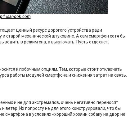
p4.isanook.com
стощает ценный ресурс дорогого устройства ради
у и старой механической штуковине. А сам смартфон хотя бы
ыводить в режим сна, а выключать. Пусть отдохнет.
носится к побочным опциям. Тем, которые стоит отключать
урса работы модулей смартфона и снижения затрат на связь.
оенных и не для экстремалов, очень негативно переносят
и ветер. Их попросту не для этого конструировали, что бы
ие смартфона в условиях «хороший хозяин собаку на двор не