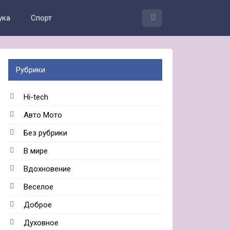
ука
Спорт
Рубрики
Hi-tech
Авто Мото
Без рубрики
В мире
Вдохновение
Веселое
Доброе
Духовное