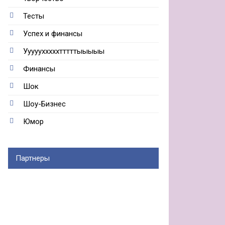
Тесты
Успех и финансы
Ууууухххххтттттыыыыы
Финансы
Шок
Шоу-Бизнес
Юмор
Партнеры