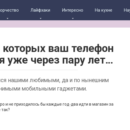
ворчество
Лайфхаки
Интересно
На кухне
На
а которых ваш телефон
я уже через пару лет…
мся нашими любимыми, да и по нынешним
енимыми мобильными гаджетами.
тро и не приходилось бы каждые год-два идти в магазин за
 так?