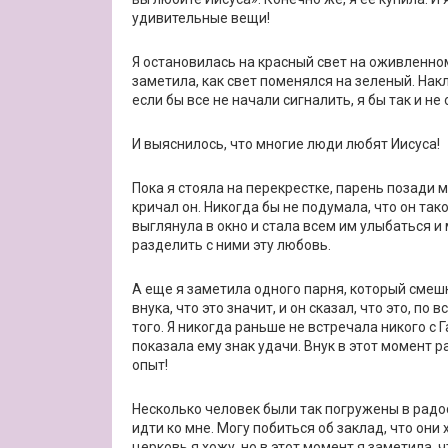
удивительные вещи!
Я остановилась на красный свет на оживленном
заметила, как свет поменялся на зеленый. Нак
если бы все не начали сигналить, я бы так и н
И выяснилось, что многие люди любят Иисуса!
Пока я стояла на перекрестке, парень позади 
кричал он. Никогда бы не подумала, что он так
выглянула в окно и стала всем им улыбаться и
разделить с ними эту любовь.
А еще я заметила одного парня, который смешн
внука, что это значит, и он сказал, что это, п
того. Я никогда раньше не встречала никого с Г
показала ему знак удачи. Внук в этот момент 
опыт!
Несколько человек были так погружены в радо
идти ко мне. Могу побиться об заклад, что они
церковь я хожу, но в этот момент я заметила, 