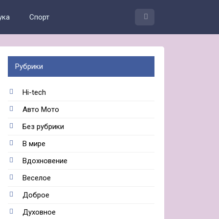
ука
Спорт
Рубрики
Hi-tech
Авто Мото
Без рубрики
В мире
Вдохновение
Веселое
Доброе
Духовное