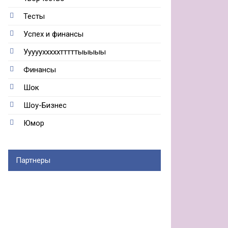
Тесты
Успех и финансы
Ууууухххххтттттыыыыы
Финансы
Шок
Шоу-Бизнес
Юмор
Партнеры