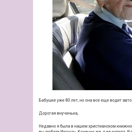
Бабушке уже 80 лет, но она все еще водит авто
Дорогая внученька,
Недавно я была в нашем христианском книжном
вы любите Иисуса». Конечно же, я ее купила. И 