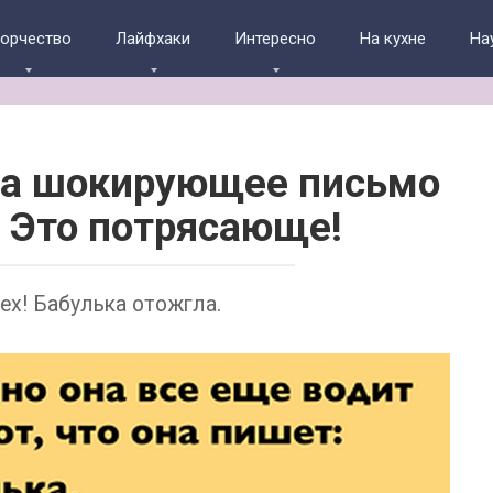
ворчество
Лайфхаки
Интересно
На кухне
На
ла шокирующее письмо
. Это потрясающе!
рех! Бабулька отожгла.