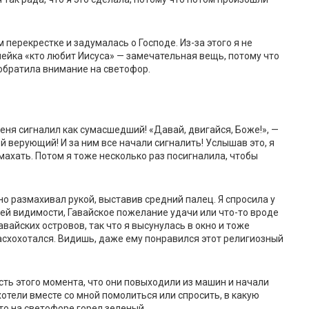
 перекрестке и задумалась о Господе. Из-за этого я не
лейка «кто любит Иисуса» — замечательная вещь, потому что
е обратила внимание на светофор.
меня сигналил как сумасшедший! «Давай, двигайся, Боже!», —
ой верующий! И за ним все начали сигналить! Услышав это, я
 махать. Потом я тоже несколько раз посигналила, чтобы
о размахивал рукой, выставив средний палец. Я спросила у
о всей видимости, Гавайское пожелание удачи или что-то вроде
авайских островов, так что я высунулась в окно и тоже
расхохотался. Видишь, даже ему понравился этот религиозный
сть этого момента, что они повыходили из машин и начали
 хотели вместе со мной помолиться или спросить, в какую
что на светофоре горел зеленый.