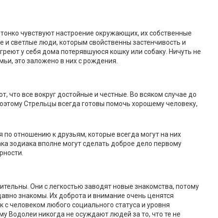
 тонко чувствуют настроение окружающих, их собственные
ые и светлые люди, которым свойственны застенчивость и
греют у себя дома потерявшуюся кошку или собаку. Ничуть не
мьи, это заложено в них с рождения.
, что все вокруг достойные и честные. Во всяком случае до
 Поэтому Стрельцы всегда готовы помочь хорошему человеку,
 по отношению к друзьям, которые всегда могут на них
ака зодиака вполне могут сделать доброе дело первому
рности.
тельны. Они с легкостью заводят новые знакомства, потому
давно знакомы. Их доброта и внимание очень ценятся
 с человеком любого социального статуса и уровня
му Водолеи никогда не осуждают людей за то, что те не