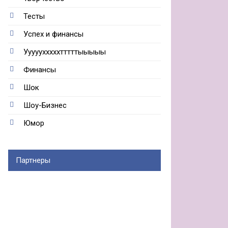
Тесты
Успех и финансы
Ууууухххххтттттыыыыы
Финансы
Шок
Шоу-Бизнес
Юмор
Партнеры