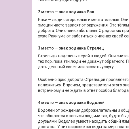
2 место — знак зодиака Рак
Раки — люди осторожные и мечтательные. Они
эмоции часто зависят от окружения. Это тёпл
доброта. Они очень заботливы. С радостью при
хуже Раки умеют заботиться о членах своей се
3 место — знак зодиака Стрелец
Стрельцы наделены верой в людей. Они считают
тех пор, пока эти люди не докажут обратного.
дать дельный совет или оказать услугу.
Особенно ярко доброта Стрельцов проявляется
положиться. Впрочем, представители этого зн
встречному и не ждать в ответ особой благода
4 место — знак зодиака Водолей
Водолеи от рождения доброжелательны и общи
что общаются с новыми людьми так, будто бы 
друзьями. Водолеи умеют находить общий язык
достатка. У них широкие взгляды на мир, поэто