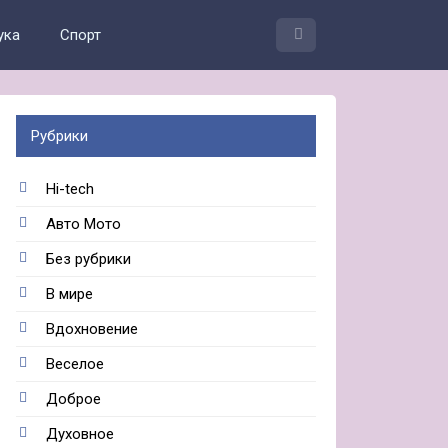
ука
Спорт
Рубрики
Hi-tech
Авто Мото
Без рубрики
В мире
Вдохновение
Веселое
Доброе
Духовное