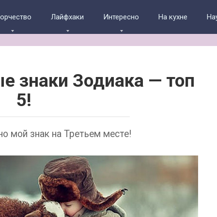
ворчество
Лайфхаки
Интересно
На кухне
На
е знаки Зодиака — топ
5!
но мой знак на Третьем месте!