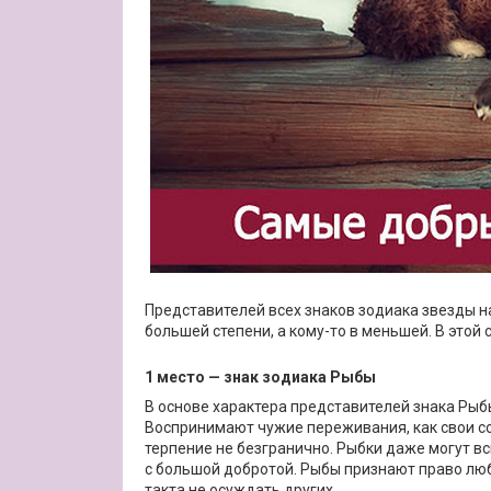
Представителей всех знаков зодиака звезды н
большей степени, а кому-то в меньшей. В этой
1 место — знак зодиака Рыбы
В основе характера представителей знака Рыб
Воспринимают чужие переживания, как свои со
терпение не безгранично. Рыбки даже могут в
с большой добротой. Рыбы признают право люб
такта не осуждать других.