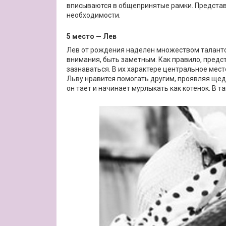
вписываются в общепринятые рамки. Представ
необходимости.
5 место — Лев
Лев от рождения наделен множеством талантов
внимания, быть заметным. Как правило, предст
зазнаваться. В их характере центральное мес
Льву нравится помогать другим, проявляя щед
он тает и начинает мурлыкать как котенок. В 