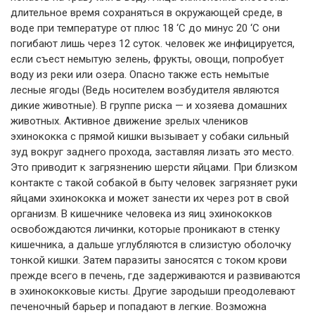
длительное время сохраняться в окружающей среде, в
воде при температуре от плюс 18 ‘C до минус 20 ‘C они
погибают лишь через 12 суток. человек же инфицируется,
если съест немытую зелень, фрукты, овощи, попробует
воду из реки или озера. Опасно также есть немытые
лесные ягоды (Ведь носителем возбудителя являются
дикие животные). В группе риска — и хозяева домашних
животных. Активное движение зрелых члеников
эхинококка с прямой кишки вызывает у собаки сильный
зуд вокруг заднего прохода, заставляя лизать это место.
Это приводит к загрязнению шерсти яйцами. При близком
контакте с такой собакой в быту человек загрязняет руки
яйцами эхинококка и может занести их через рот в свой
организм. В кишечнике человека из яиц эхинококков
освобождаются личинки, которые проникают в стенку
кишечника, а дальше углубляются в слизистую оболочку
тонкой кишки. Затем паразиты заносятся с током крови
прежде всего в печень, где задерживаются и развиваются
в эхинококковые кисты. Другие зародыши преодолевают
печеночный барьер и попадают в легкие. Возможна