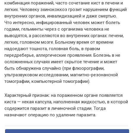
комбинация поражений, часто сочетание кист в печени и
легких. Человеку эхинококкоз грозит нарушением функций
внутренних органов, инвалидизацией и даже смертью.
Что интересно, инфицированный человек может болеть
годами, гельминты через с организма человека не
выводятся, а расселяются во внутренних органах: печени,
легких, головном мозге. Больному время от времени
надоедают тошнота, головная боль, в правом
передреберье, аллергические проявления. Болезнь в не
осложненных случаях имеет скрытое течение и может
быть обнаружена случайно (при флюорографии,
ультразвуковом исследовании, магнитно-резонансной
томографии, компьютерной томографии).
Характерный признак: на пораженном органе появляется
киста — некая капсула, наполненная жидкостью, в которой
содержится паразит в личиночной стадии. Тогда
назначают операцию по удаление паразита.