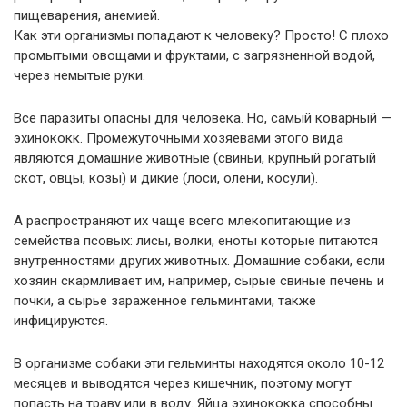
пищеварения, анемией.
Как эти организмы попадают к человеку? Просто! С плохо
промытыми овощами и фруктами, с загрязненной водой,
через немытые руки.
Все паразиты опасны для человека. Но, самый коварный —
эхинококк. Промежуточными хозяевами этого вида
являются домашние животные (свиньи, крупный рогатый
скот, овцы, козы) и дикие (лоси, олени, косули).
А распространяют их чаще всего млекопитающие из
семейства псовых: лисы, волки, еноты которые питаются
внутренностями других животных. Домашние собаки, если
хозяин скармливает им, например, сырые свиные печень и
почки, а сырье зараженное гельминтами, также
инфицируются.
В организме собаки эти гельминты находятся около 10-12
месяцев и выводятся через кишечник, поэтому могут
попасть на траву или в воду. Яйца эхинококка способны