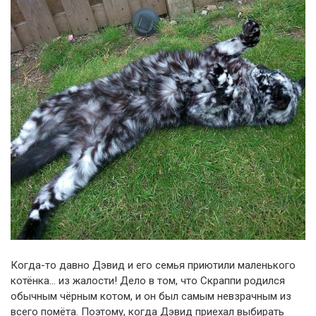
Когда-то давно Дэвид и его семья приютили маленького
котёнка… из жалости! Дело в том, что Скраппи родился
обычным чёрным котом, и он был самым невзрачным из
всего помёта. Поэтому, когда Дэвид приехал выбирать