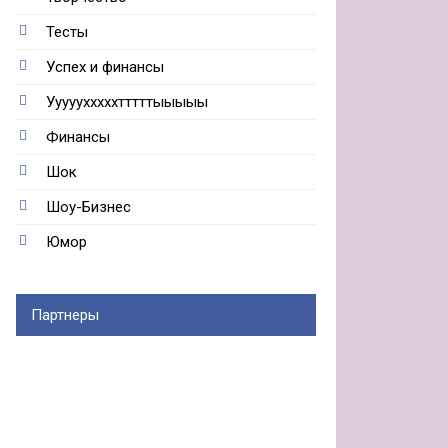
Тесты
Успех и финансы
Ууууухххххтттттыыыыы
Финансы
Шок
Шоу-Бизнес
Юмор
Партнеры