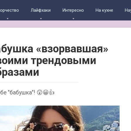
ворчество
Лайфхаки
Интересно
На кухне
На
абушка «взорвавшая»
воими трендовыми
бразами
бе "бабушка"! 😲😀👍