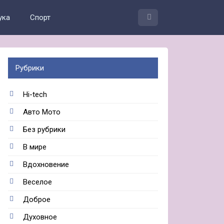
ука
Спорт
Рубрики
Hi-tech
Авто Мото
Без рубрики
В мире
Вдохновение
Веселое
Доброе
Духовное