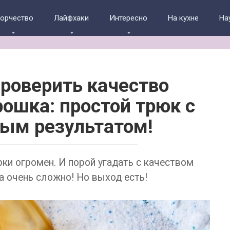
ворчество
Лайфхаки
Интересно
На кухне
На
проверить качество
рошка: простой трюк с
ым результатом!
ки огромен. И порой угадать с качеством
 очень сложно! Но выход есть!