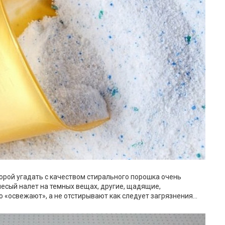
орой угадать с качеством стирального порошка очень
лесый налет на темных вещах, другие, щадящие,
 «освежают», а не отстирывают как следует загрязнения…