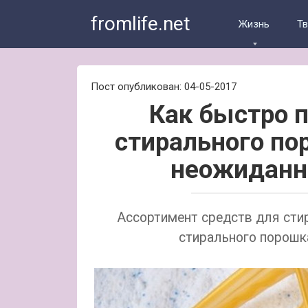
Skip
fromlife.net
to
Жизнь
Т
content
Пост опубликован: 04-05-2017
Как быстро 
стирального по
неожиданн
Ассортимент средств для стир
стирального порошка