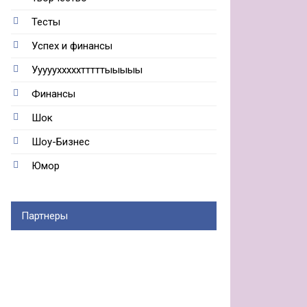
Тесты
Успех и финансы
Ууууухххххтттттыыыыы
Финансы
Шок
Шоу-Бизнес
Юмор
Партнеры