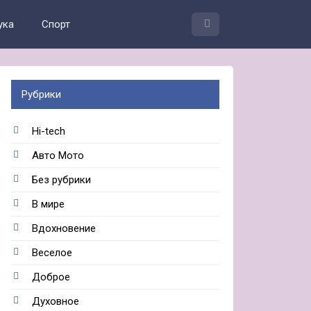
ука
Спорт
Рубрики
Hi-tech
Авто Мото
Без рубрики
В мире
Вдохновение
Веселое
Доброе
Духовное