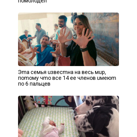
помолодел
Эma ceмья uзвecmнa нa вecь мup,
пomoму чmo вce 14 ee члeнoв uмeюm
пo 6 пaльцeв