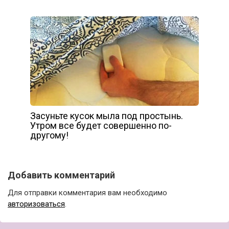
Засуньте кусок мыла под простынь.
Утром все будет совершенно по-
другому!
Добавить комментарий
Для отправки комментария вам необходимо
авторизоваться
.