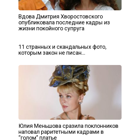
Вдова Дмитрия Хворостовского
опубликовала последние кадры из
жизни покойного супруга
11 странных и скандальных фото,
которым закон не писан…
Юлия Меньшова сразила поклонников
наповал раритетными кадрами в
“голом” платье