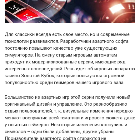
Для классики всегда есть свое место, но и современные
технологии развиваются. Разработчики азартного софта
постоянно повышают качество уже существующих
симуляторов. На смену старым игровым автоматам
приходят их модернизированные версии, имеющие ряд
интересных нововведений. Речь идет об игровых аппаратах
казино Золотой Кубок, которые пользуются огромной
популярностью среди геймеров нашего игрового зала.
Большинство из азартных игр этой серии получили новый
оригинальный дизайн и управление. Это разнообразило
отдых пользователей, т. к. визуальные изменения нередко
меняют восприятие всей тематики и игрового сюжета даже
у опытных геймеров. Некоторые изменения коснулись и
символов – одни были добавлены, другие убраны.
Производители азартного софта стараются не