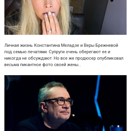
Личная жизнь Константина Меладзе и Веры Брежневой
под семью печатями. Супруги очень оберегают ее и
никогда не обсуждают. Но все же продюсер опубликовал
весьма пикантное фото своей жены…