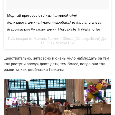
Модный приговор от Лизы Галкиной 😘😀
#елизаветагалкина #кристинаорбакайте #аллапугачева
#гарригалкин #максимгалкин @orbakaite_k @alla_orfey
Публикация от
Максим Галкин | Official
(@maxgalkinru)
Дек
17, 2017 at 2:52 PST
Действительно, интересно и очень мило наблюдать за тем
как растут и рассуждают дети, тем более, когда они так
развиты, как двойняшки Галкины.