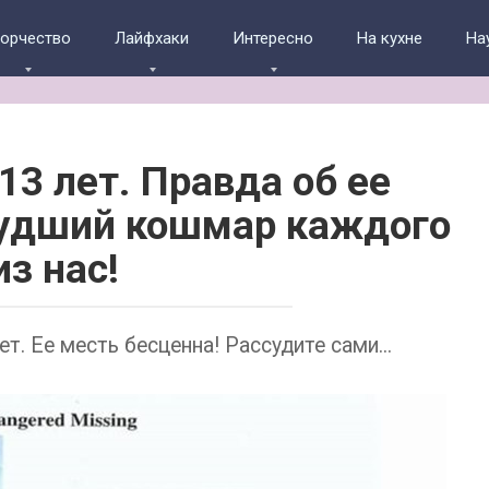
ворчество
Лайфхаки
Интересно
На кухне
На
13 лет. Правда об ее
худший кошмар каждого
из нас!
т. Ее месть бесценна! Рассудите сами...