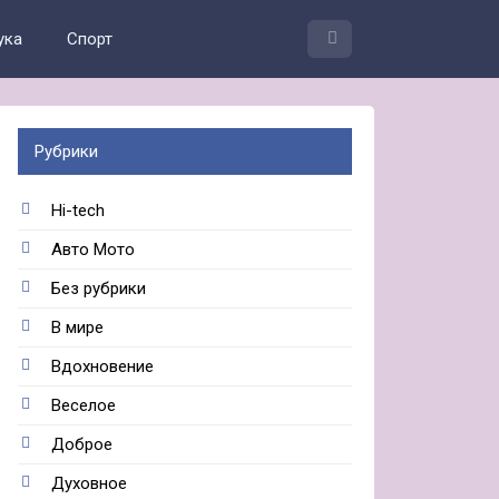
ука
Спорт
Рубрики
Hi-tech
Авто Мото
Без рубрики
В мире
Вдохновение
Веселое
Доброе
Духовное