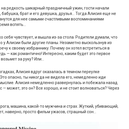
а на редкость шикарный праздничный ужин, гости начали
и, бабушка, брат и его девушка, друзья… Тогда Алисия еще не
станутся для нее самыми счастливыми воспоминаниями
время вспять…
о себя чувствует, и вышла из-за стола. Родители думали, что
но у Алисии были другие планы. Незаметно выскользнув из
речу к своему избраннику. Почему он хотел встретиться в
дь — как романтично! Интересно, каким будет это первое
 возьмет за руку? Или…
огадках, Алисия вдруг оказалась в темном переулке
Это опасно, ты никогда не видела его, немедленно иди
омыслие. Алисия немедленно развернулась и побежала назад.
с — может, это он? Все хорошо, и не стоит волноваться? Через
га, машина, какой-то мужчина и страх. Жуткий, убивающий,
ет, наверно, просто фильм ужасов, страшный сон…