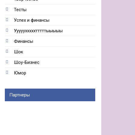
Тесты
Успех и финансы
Ууууухххххтттттыыыыы
Финансы
Шок
Шоу-Бизнес
Юмор
Партнеры