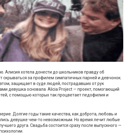
ю. Алисия хотела донести до школьников правду об
гут скрываться за профилем симпатичных парней и девчонок.
катом, защищает в суде людей, пострадавших от рук
ами девушка основала Alicia Project — проект, помогающий
тей, с помощью которых так процветает педофилия и
рие. Долгие годы такие качества, как доброта, любовь и
ались девушке чем-то невозможным. Но время лечит любые
лучшего друга. Свадьба состоится сразу после выпускного —
психологии.