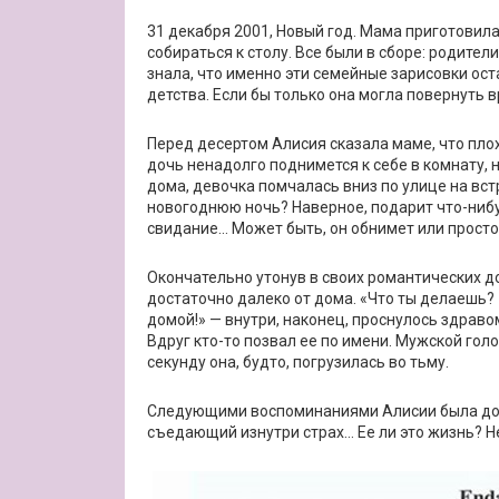
31 декабря 2001, Новый год. Мама приготовил
собираться к столу. Все были в сборе: родител
знала, что именно эти семейные зарисовки о
детства. Если бы только она могла повернуть 
Перед десертом Алисия сказала маме, что плох
дочь ненадолго поднимется к себе в комнату, 
дома, девочка помчалась вниз по улице на вст
новогоднюю ночь? Наверное, подарит что-нибу
свидание… Может быть, он обнимет или просто
Окончательно утонув в своих романтических д
достаточно далеко от дома. «Что ты делаешь? 
домой!» — внутри, наконец, проснулось здрав
Вдруг кто-то позвал ее по имени. Мужской голо
секунду она, будто, погрузилась во тьму.
Следующими воспоминаниями Алисии была доро
съедающий изнутри страх… Ее ли это жизнь? Н