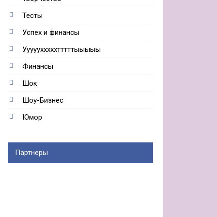
Тесты
Успех и финансы
Ууууухххххтттттыыыыы
Финансы
Шок
Шоу-Бизнес
Юмор
Партнеры