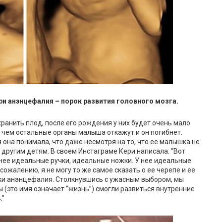
ери анэнцефалия – порок развития головного мозга.
хранить плод, после его рождения у них будет очень мало
е чем остальные органы малыша откажут и он погибнет.
я она понимала, что даже несмотря на то, что ее малышка не
другим детям. В своем Инстаграме Кери написала: “Вот
 нее идеальные ручки, идеальные ножки. У нее идеальные
сожалению, я не могу то же самое сказать о ее черепе и ее
ьки анэнцефалия. Столкнувшись с ужасным выбором, мы
 (это имя означает “жизнь”) смогли развиться внутренние
.”