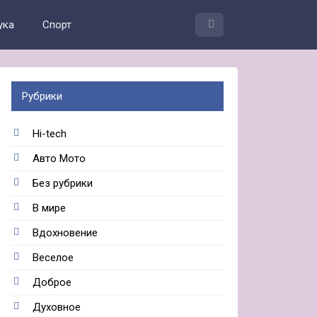
ука
Спорт
Рубрики
Hi-tech
Авто Мото
Без рубрики
В мире
Вдохновение
Веселое
Доброе
Духовное