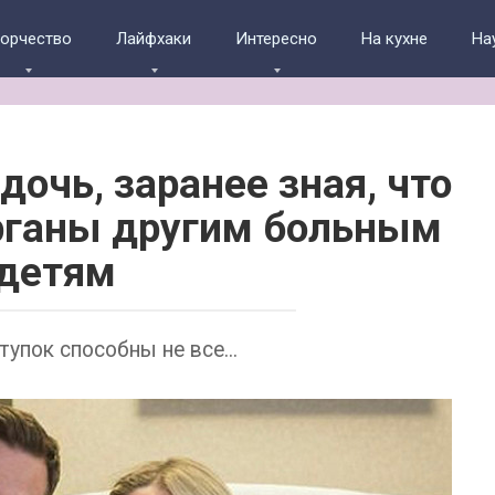
ворчество
Лайфхаки
Интересно
На кухне
На
очь, заранее зная, что
рганы другим больным
детям
тупок способны не все...