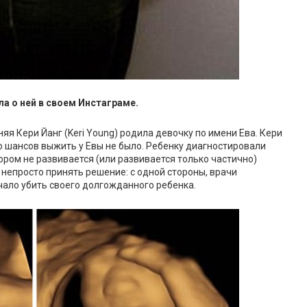
а о ней в своем Инстаграме.
яя Кери Йанг (Keri Young) родила девочку по имени Ева. Кери
то шансов выжить у Евы не было. Ребенку диагностировали
ором не развивается (или развивается только частично)
 непросто принять решение: с одной стороны, врачи
ачало убить своего долгожданного ребенка.