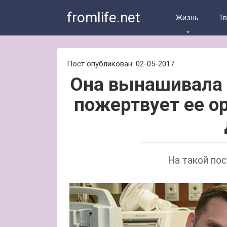
Skip
fromlife.net
to
Жизнь
Т
content
Пост опубликован: 02-05-2017
Она вынашивала д
пожертвует ее о
На такой пос