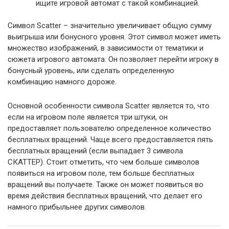
ищите игровой автомат с такой комбинацией.
Символ Scatter – значительно увеличивает общую сумму
выигрыша или бонусного уровня. Этот символ может иметь
множество изображений, в зависимости от тематики и
сюжета игрового автомата. Он позволяет перейти игроку в
бонусный уровень, или сделать определенную
комбинацию намного дороже.
Основной особенности символа Scatter является то, что
если на игровом поле является три штуки, он
предоставляет пользователю определенное количество
бесплатных вращений. Чаще всего предоставляется пять
бесплатных вращений (если выпадает 3 символа
СКАТТЕР). Стоит отметить, что чем больше символов
появиться на игровом поле, тем больше бесплатных
вращений вы получаете. Также он может появиться во
время действия бесплатных вращений, что делает его
намного прибыльнее других символов.