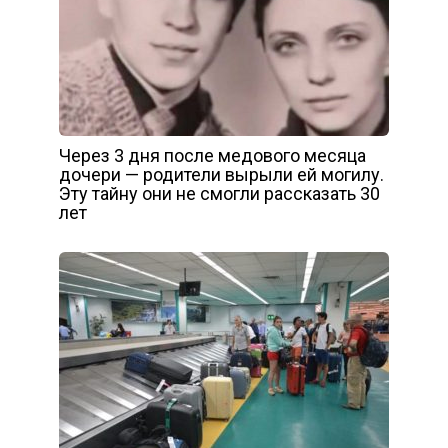
Через 3 дня после медового месяца
дочери — родители вырыли ей могилу.
Эту тайну они не смогли рассказать 30
лет