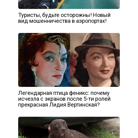
Туристы, будьте осторожны! Новый
вид мошенничества в аэропортах!
Легендарная птица феникс: почему
исчезла с экранов после 5-ти ролей
прекрасная Лидия Вертинская?