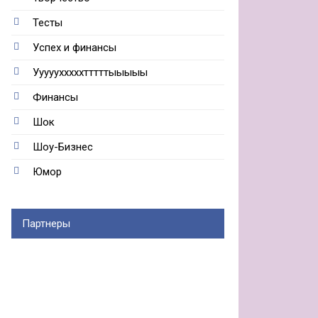
Тесты
Успех и финансы
Ууууухххххтттттыыыыы
Финансы
Шок
Шоу-Бизнес
Юмор
Партнеры