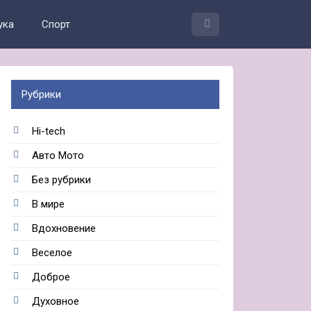
ука
Спорт
Рубрики
Hi-tech
Авто Мото
Без рубрики
В мире
Вдохновение
Веселое
Доброе
Духовное