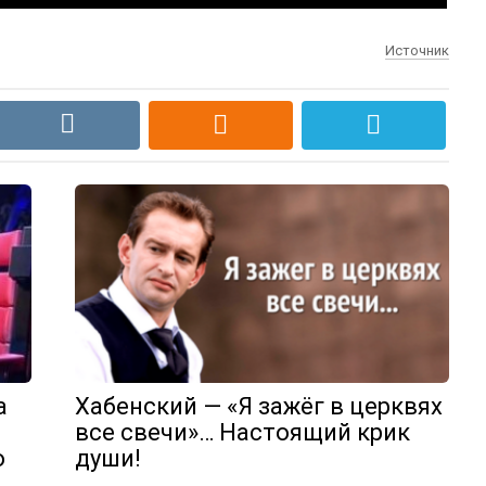
Источник
а
Хабенский — «Я зажёг в церквях
все свечи»… Настоящий крик
о
души!