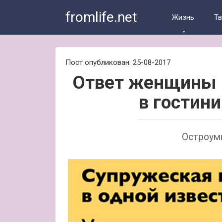
Skip
fromlife.net
to
Жизнь
Т
content
Пост опубликован: 25-08-2017
Ответ женщины 
в гостин
Остроумн