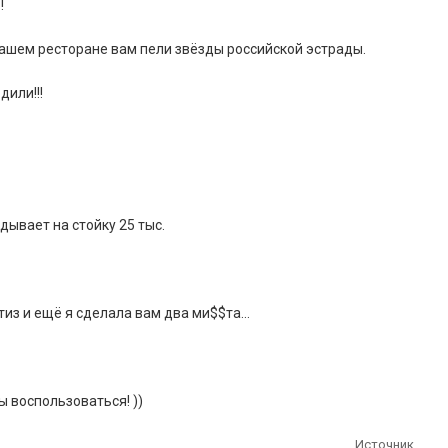
!
в нашем ресторане вам пели звёзды российской эстрады.
дили!!!
дывает на стойку 25 тыс.
птиз и ещё я сделала вам два ми$$та…
ы воспользоваться! ))
Источник