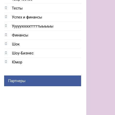
Тесты
Успех и финансы
Ууууухххххтттттыыыыы
Финансы
Шок
Шоу-Бизнес
Юмор
Партнеры