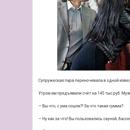
Супружеская пара переночевала в одной извес
Утром им предъявили счёт на 145 тыс.руб. Муж
— Вы что, с ума сошли?! За что такая сумма?
— Ну как за что! Вы пользовались сауной, бас