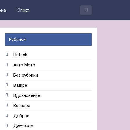
ука
Спорт
Рубрики
Hi-tech
Авто Мото
Без рубрики
В мире
Вдохновение
Веселое
Доброе
Духовное