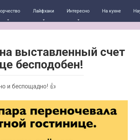
ворчество
Лайфхаки
Интересно
На кухне
На
на выставленный счет
ице бесподобен!
о и беспощадно! 👍