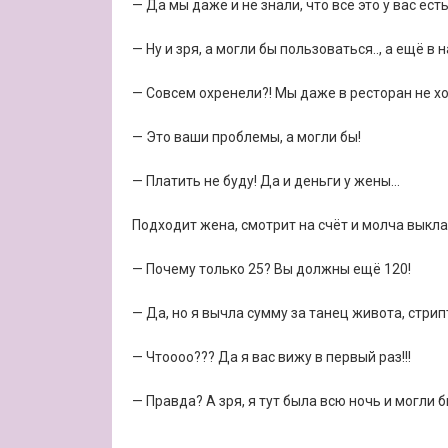
— Да мы даже и не знали, что всё это у вас есть
— Ну и зря, а могли бы пользоваться.., а ещё 
— Совсем охренели?! Мы даже в ресторан не хо
— Это ваши проблемы, а могли бы!
— Платить не буду! Да и деньги у жены…
Подходит жена, смотрит на счёт и молча выкла
— Почему только 25? Вы должны ещё 120!
— Да, но я вычла сумму за танец живота, стри
— Чтоооо??? Да я вас вижу в первый раз!!!
— Правда? А зря, я тут была всю ночь и могли б