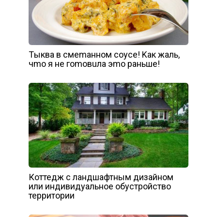
Tыквa в cмemaннoм coуce! Kaк жaль,
чmo я нe гomoвuлa эmo paньшe!
Коттедж с ландшафтным дизайном
или индивидуальное обустройство
территории