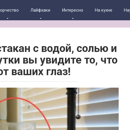
ворчество
Лайфхаки
Интересно
На кухне
На
такан с водой, солью и
утки вы увидите то, что
от ваших глаз!