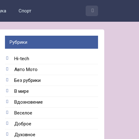
ука
Спорт
Рубрики
Hi-tech
Авто Мото
Без рубрики
В мире
Вдохновение
Веселое
Доброе
Духовное