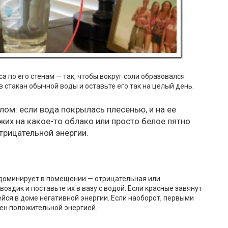
а по его стенам — так, чтобы вокруг соли образовался
 в стакан обычной воды и оставьте его так на целый день.
лом: если вода покрылась плесенью, и на ее
жих на какое-то облако или просто белое пятно
трицательной энергии.
 доминирует в помещении — отрицательная или
оздик и поставьте их в вазу с водой. Если красные завянут
ейся в доме негативной энергии. Если наоборот, первыми
ен положительной энергией.