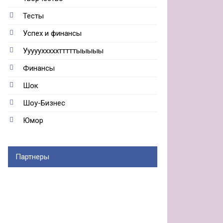
Тесты
Успех и финансы
Ууууухххххтттттыыыыы
Финансы
Шок
Шоу-Бизнес
Юмор
Партнеры