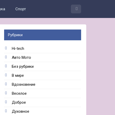
ука
Спорт
Рубрики
Hi-tech
Авто Мото
Без рубрики
В мире
Вдохновение
Веселое
Доброе
Духовное