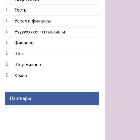
Тесты
Успех и финансы
Ууууухххххтттттыыыыы
Финансы
Шок
Шоу-Бизнес
Юмор
Партнеры