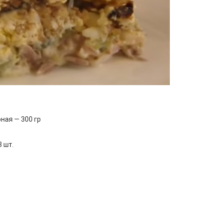
рная — 300 гр
 шт.