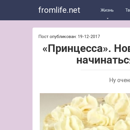
Skip
fromlife.net
to
Жизнь
Т
content
Пост опубликован: 19-12-2017
«Принцесса». Но
начинаться
Ну очен