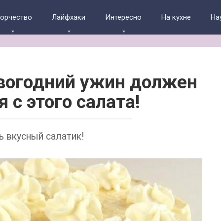
ворчество
Лайфхаки
Интересно
На кухне
На
вогодний ужин должен
 с этого салата!
ь вкусный салатик!