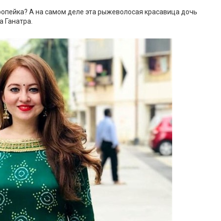
вропейка? А на самом деле эта рыжеволосая красавица дочь
а Ганатра.