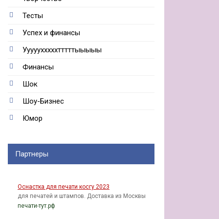
Тесты
Успех и финансы
Ууууухххххтттттыыыыы
Финансы
Шок
Шоу-Бизнес
Юмор
Партнеры
Оснастка для печати косгу 2023
для печатей и штампов. Доставка из Москвы
печати-тут.рф