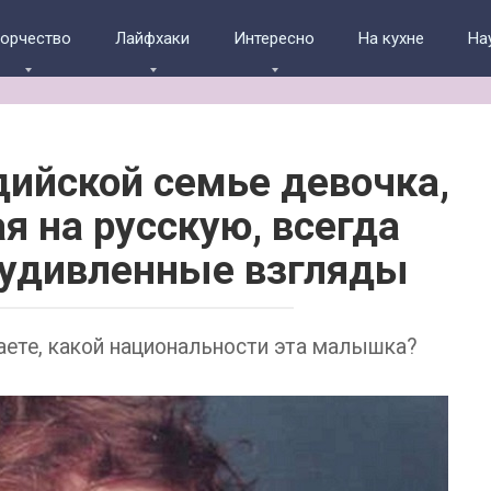
ворчество
Лайфхаки
Интересно
На кухне
На
дийской семье девочка,
я на русскую, всегда
 удивленные взгляды
маете, какой национальности эта малышка?