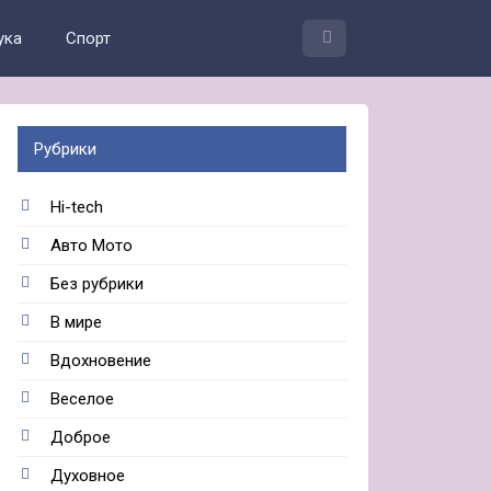
ука
Спорт
Рубрики
Hi-tech
Авто Мото
Без рубрики
В мире
Вдохновение
Веселое
Доброе
Духовное