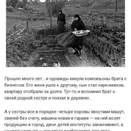
Прошло много лет… и однажды кинули компаньоны брата с
бизнесом. Его жена ушла к другому, сын стал наркоманом,
квартиру отобрали за долги. Тут-то и вспомнил брат о
своей родной сестре и поехал в деревню…
А у сестры все в порядке: четыре коровы хвостами машут,
свиней без счету, машина новая в гараже — на ней возят
продукцию в город; двое детей институты заканчивают, а
на стол накрыла — так глаза разбегаются, все свое,