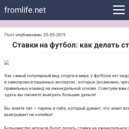
Skip
fromlife.net
to
content
Пост опубликован: 25-05-2019
Ставки на футбол: как делать с
Как самый популярный вид спорта в мире, у футбола нет нед
в самопровозглашенных экспертах , которые (возможно, чре
правильных команд на еженедельной основе. Советуем вам 
здесь вы сможете выиграть большие деньги!
Вы знаете тип — парень в пабе, который думает, что знает вс
выигрывает ни копейки!
Большинство игроков будут делать ставки на еженедельное