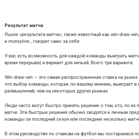
Результат матча
Рынок
«результата матча», также известный как win-draw-win,
и
moneyline
,
говорит
само за себя:
У вас есть возможность для каждой команды выиграть матч 
время перерыва) и вариант для ничьей. Всего три варианта.
Win-draw-win — это самая распространенная ставка на рынке 
что выбор команды, которая, по вашему мнению, выиграет в 
размышлений, чем на некоторых других рынках.
Люди часто могут быстро принять решение о том, кто, по их 
матче. Эти быстрые решения обычно сводятся к личным пр
команды за последний сезон или последние несколько матч
В этом руководстве по ставкам на футбол мы постараемся по