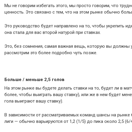
Мы не говорим избегать этого, мы просто говорим, что труд
ценность. Это связано с тем, что на этом рынке обычно бо
Это руководство будет направлено на то, чтобы укрепить ид
она стала для вас второй натурой при ставках.
Это, без сомнения, самая важная вещь, которую вы должны у
рассмотрим это более подробно чуть позже.
Больше / меньше 2,5 голов
На этом рынке вы будете делать ставки на то, будет ли в матче
более, чтобы выиграть вашу ставку), или же в нем будет менее
гола выиграют вашу ставку).
В зависимости от рассматриваемых команд шансы на рынке б
лиги — обычно варьируются от 1,2 (1/5) до пика около 2,5 (6/4