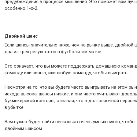
предубеждения в процессе мышления. Это поможет вам лучш
особенно 1-х-2.
Двойной шанс
Если шансы значительно ниже, чем на рынке выше, двойной 
два из трех результатов в футбольном матче.
Это означает, что вы можете поддержать домашнюю команд
команду или ничью, или любую команду, чтобы выиграть.
Несмотря на то, что вы будете часто выигрывать на этом ры
исхода высока, шансы низкие, и они часто учитывают дово
букмекерской конторы, означая, что в долгосрочной перспе
в убытке.
Вам нужно будет найти несколько очень умных пиков, чтобы
двойным шансом.