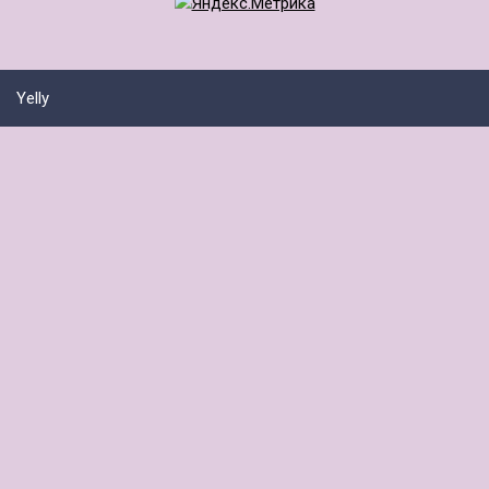
Yelly