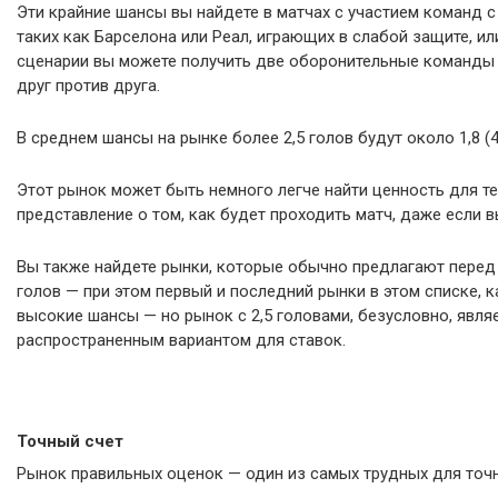
Эти крайние шансы вы найдете в матчах с участием команд 
таких как Барселона или Реал, играющих в слабой защите, и
сценарии вы можете получить две оборонительные команды 
друг против друга.
В среднем шансы на рынке более 2,5 голов будут около 1,8 (4
Этот рынок может быть немного легче найти ценность для те
представление о том, как будет проходить матч, даже если в
Вы также найдете рынки, которые обычно предлагают перед мат
голов — при этом первый и последний рынки в этом списке, 
высокие шансы — но рынок с 2,5 головами, безусловно, явля
распространенным вариантом для ставок.
Точный счет
Рынок правильных оценок — один из самых трудных для точ