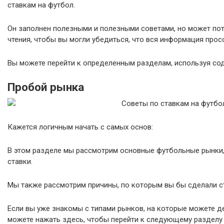
ставкам на футбол.
Он заполнен полезными и полезными советами, но может по
чтения, чтобы вы могли убедиться, что вся информация прос
Вы можете перейти к определенным разделам, используя со
Пробой рынка
Кажется логичным начать с самых основ:
В этом разделе мы рассмотрим основные футбольные рынки
ставки.
Мы также рассмотрим причины, по которым вы бы сделали с
Если вы уже знакомы с типами рынков, на которые можете де
можете нажать здесь, чтобы перейти к следующему разделу 