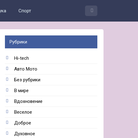
ука
Спорт
Рубрики
Hi-tech
Авто Мото
Без рубрики
В мире
Вдохновение
Веселое
Доброе
Духовное