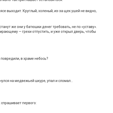
ясе выходит. Круглый, холеный, из-за щек ушей не видно,
танут же они у батюшки денег требовать, не по «уставу».
мирающему — грехи отпустить, и уже открыл дверь, чтобы
о повредили, в храме небось?
знулся на медвежьей шкуре, упал и сломал…
к спрашивает первого: