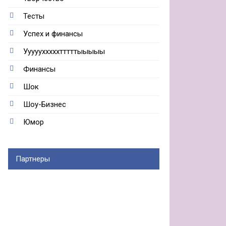
Тесты
Успех и финансы
Ууууухххххтттттыыыыы
Финансы
Шок
Шоу-Бизнес
Юмор
Партнеры