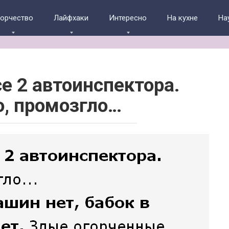
ворчество
Лайфхаки
Интересно
На кухне
На
се 2 автоинспектора.
, промозгло…