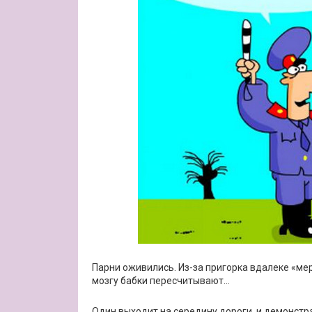
Парни оживились. Из-за пригорка вдалеке «мер
мозгу бабки пересчитывают…
Один выходит на середину дороги, и демонстр