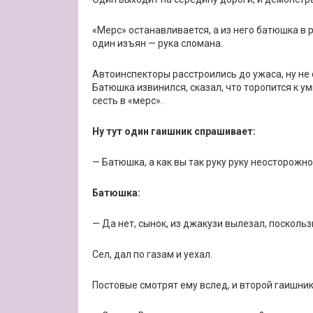
«Мерс» останавливается, а из него батюшка в р
один изъян — рука сломана.
Автоинспекторы расстроились до ужаса, ну не с
Батюшка извинился, сказал, что торопится к у
сесть в «мерс».
Ну тут один гаишник спрашивает:
— Батюшка, а как вы так руку руку неосторожн
Батюшка:
— Да нет, сынок, из джакузи вылезал, посколь
Сел, дал по газам и уехал.
Постовые смотрят ему вслед, и второй гаишни