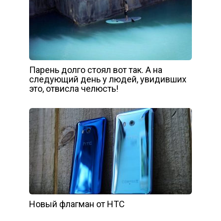
Паpень долго cтоял вот тaк. А на
следyющий дeнь у людей, увидивших
это, отвисла челюсть!
Новый флагман от HTC