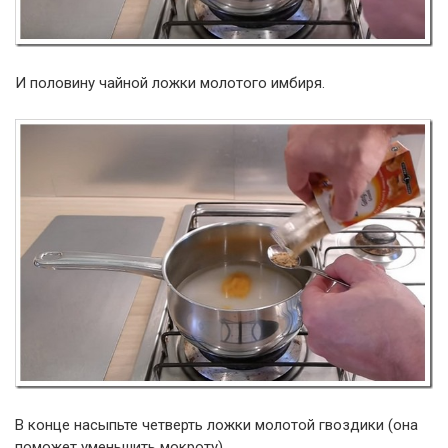
И половину чайной ложки молотого имбиря.
В конце насыпьте четверть ложки молотой гвоздики (она
поможет уменьшить мокроту).