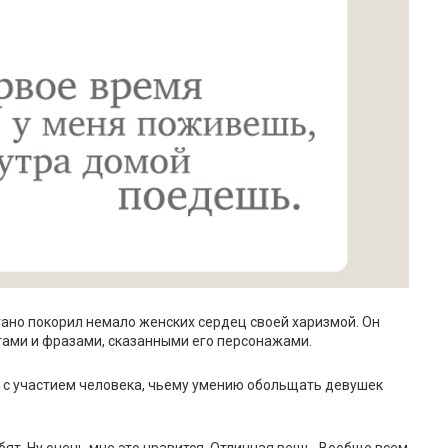
ано покорил немало женских сердец своей харизмой. Он
стами и фразами, сказанными его персонажами.
 с участием человека, чьему умению обольщать девушек