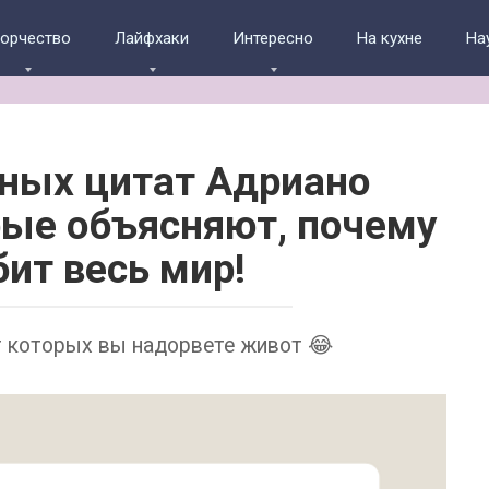
ворчество
Лайфхаки
Интересно
На кухне
На
ных цитат Адриано
рые объясняют, почему
бит весь мир!
т которых вы надорвете живот 😂