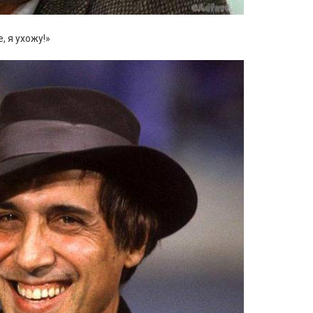
, я ухожу!»