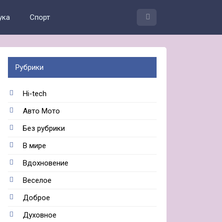
ука
Спорт
Рубрики
Hi-tech
Авто Мото
Без рубрики
В мире
Вдохновение
Веселое
Доброе
Духовное