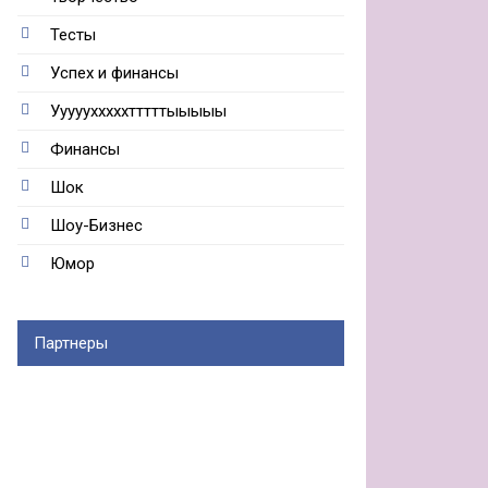
Тесты
Успех и финансы
Ууууухххххтттттыыыыы
Финансы
Шок
Шоу-Бизнес
Юмор
Партнеры