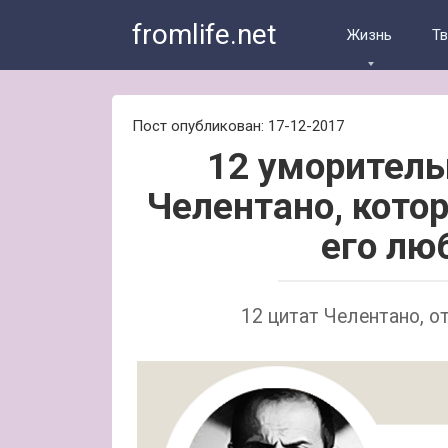
Skip
fromlife.net
to
Жизнь
Т
content
Пост опубликован: 17-12-2017
12 уморитель
Челентано, кото
его лю
12 цитат Челентано, о