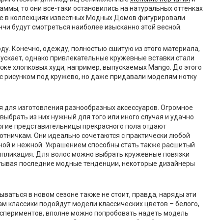
гаммы, то они все-таки остановились на натуральных оттенках
нее в коллекциях известных Модных Домов фигурировали
нчи будут смотреться наиболее изысканно этой весной.
у. Конечно, одежду, полностью сшитую из этого материала,
ыпускает, однако привлекательные кружевные вставки стали
акже хлопковых худи, например, выпускаемых Mango. До этого
с рисунком под кружево, но даже придавали моделям нотку
я для изготовления разнообразных аксессуаров. Огромное
ыбрать из них нужный для того или иного случая и удачно
огие представительницы прекрасного пола отдают
тничкам. Они идеально сочетаются с практически любой
ной и нежной. Украшением способны стать также расшитый
ппликация. Для волос можно выбрать кружевные повязки
читывая последние модные тенденции, некоторые дизайнеры
ываться в новом сезоне также не стоит, правда, наряды эти
м классики подойдут модели классических цветов – белого,
 экспериментов, вполне можно попробовать надеть модель