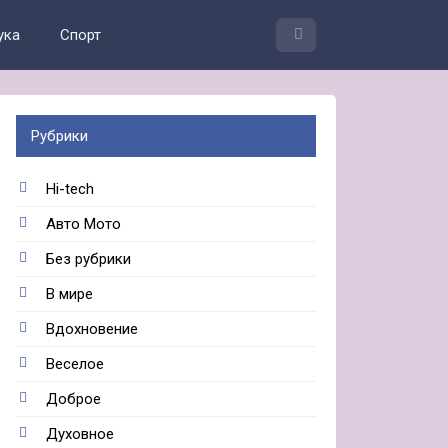
ука
Спорт
Рубрики
Hi-tech
Авто Мото
Без рубрики
В мире
Вдохновение
Веселое
Доброе
Духовное