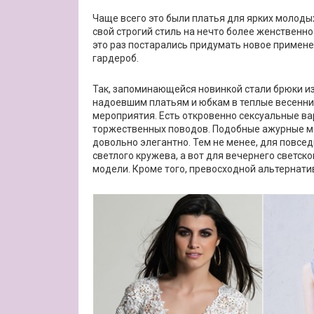
Чаще всего это были платья для ярких молод
свой строгий стиль на нечто более женственн
это раз постарались придумать новое примен
гардероб.
Так, запоминающейся новинкой стали брюки из
надоевшим платьям и юбкам в теплые весенние 
мероприятия. Есть откровенно сексуальные ва
торжественных поводов. Подобные ажурные мо
довольно элегантно. Тем не менее, для повсе
светлого кружева, а вот для вечернего светс
модели. Кроме того, превосходной альтернати