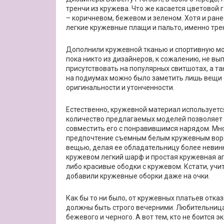
тренчи из кружева. Что же касается цветовой 
– коричневом, бежевом и зеленом. Хотя и ра
легкие кружевные плащи и пальто, именно тре
Дополнили кружевной тканью и спортивную мод
пока никто из дизайнеров, к сожалению, не в
присутствовать на популярных свитшотах, а т
на подиумах можно было заметить лишь вещи 
оригинальности и утонченности.
Естественно, кружевной материал используетс
количество предлагаемых моделей позволяет в
совместить его с понравившимся нарядом. Мн
предпочтение съемным белым кружевным воро
вещью, делая ее обладательницу более невин
кружевом легкий шарф и простая кружевная а
либо красивые ободки с кружевом. Кстати, у
добавили кружевные оборки даже на очки.
Как бы то ни было, от кружевных платьев отказ
должны быть строго вечерними. Любительница
бежевого и черного. А вот тем, кто не боится