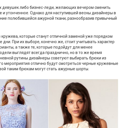
ых девушек либо бизнес-леди, желающих вечером сменить
ое и утонченное. Однако для наступившей весны дизайнеры в
ение полюбившейся ажурной ткани, разнообразив привычный
 кружева, которые станут отличной заменой уже порядком
дни. При их выборе, конечно же, стоит учитывать характер
рианты, а также те, которые подойдут для менее
дели выглядят всегда празднично, но в то же время
дневной рутины дизайнеры советуют выбирать брюки из
кого мероприятия отлично будут смотреться черные кружевные
вой таким брюкам могут стать ажурные шорты.