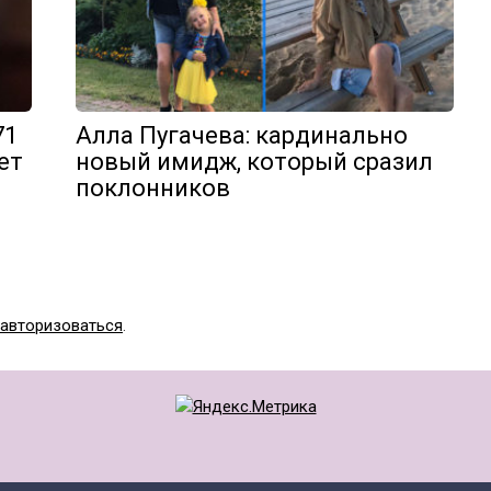
71
Алла Пугачева: кардинально
ет
новый имидж, который сразил
поклонников
авторизоваться
.