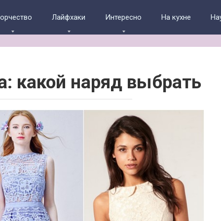
ворчество
Лайфхаки
Интересно
На кухне
На
а: какой наряд выбрать