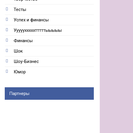
Тесты
Успех и финансы
Ууууухххххтттттыыыыы
Финансы
Шок
Шоу-Бизнес
Юмор
Партнеры