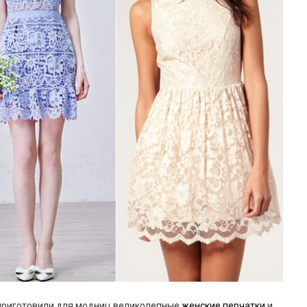
, приготовили для модниц великолепные
женские перчатки
и