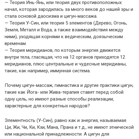
— Теория Инь-Янь, или теория двух противоположных
начал, которая зародилась за много веков до нашей эры и
стала основой даосизма и цигун-массажа.
— Теория У-Син, или теория 5 элементов (Дерево, Огонь,
Земля, Металл и Вода, а также взаимодействия между
ними), уходящая корнями к ведическим, доязыческим
временам.
— Теория меридианов, по которым энергия движется
внутри тела, гласящая, что на 12 органов приходятся 12
меридианов, плюс центральные и чудесные меридианы,
такие, как например, иммунная система.
Почему цигун-массаж, гимнастика и другие практики цигун,
такие как Йога- или Жива-терапия ставят перед собой
одну цель, но имеют разные способы реализации,
характерные для конкретных народов?
Элементность (У-Син), равно как и энергия, называемая
Ци, Жи, Чи, Ки, Кхи, Мана, Прана и т.д., не имеют этнической
или национальной принадлежности. А цигун для