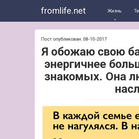
Skip
fromlife.net
to
Жизнь
Т
content
Пост опубликован: 08-10-2017
Я обожаю свою ба
энергичнее боль
знакомых. Она л
нас