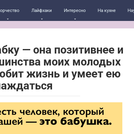
ворчество
Лайфхаки
Интересно
На кухне
На
бку — она позитивнее и
шинства моих молодых
юбит жизнь и умеет ею
лаждаться