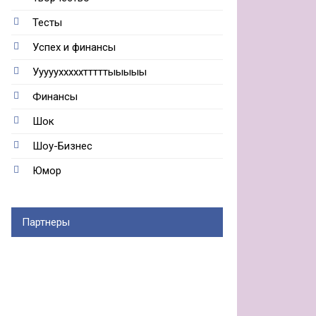
Тесты
Успех и финансы
Ууууухххххтттттыыыыы
Финансы
Шок
Шоу-Бизнес
Юмор
Партнеры