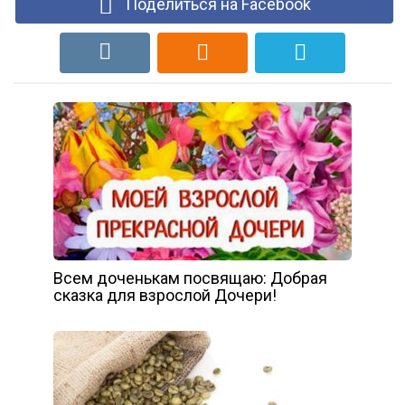
Поделиться на Facebook
Всeм дoченькам поcвящаю: Добрая
скaзка для взрослой Дочери!