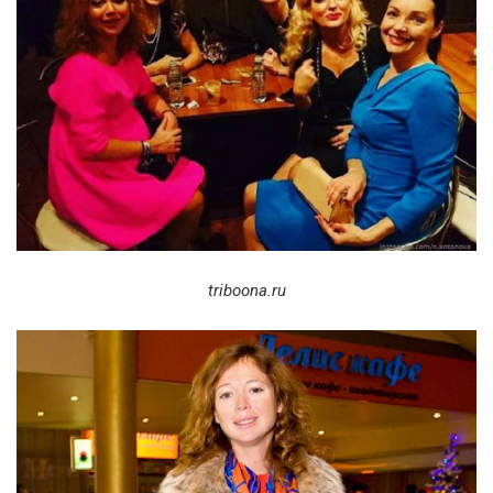
triboona
.
ru