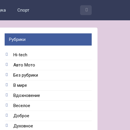
ука
Спорт
Рубрики
Hi-tech
Авто Мото
Без рубрики
В мире
Вдохновение
Веселое
Доброе
Духовное