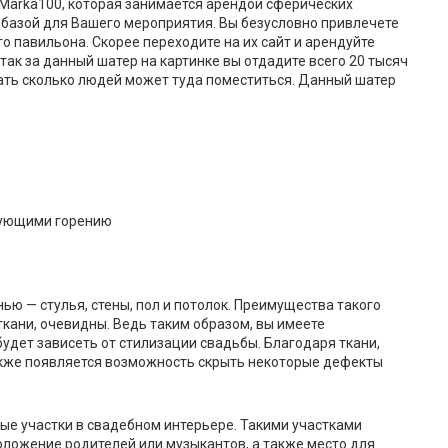
 Marka100, которая занимается арендой сферических
 базой для Вашего мероприятия. Вы безусловно привлечете
о павильона. Скорее переходите на их сайт и арендуйте
 так за данный шатер на картинке вы отдадите всего 20 тысяч
ать сколько людей может туда поместиться. Данный шатер
вующими горению
ью — стулья, стены, пол и потолок. Преимущества такого
ткани, очевидны. Ведь таким образом, вы имеете
удет зависеть от стилизации свадьбы. Благодаря ткани,
кже появляется возможность скрыть некоторые дефекты
е участки в свадебном интерьере. Такими участками
оложение родителей или музыкантов, а также место для