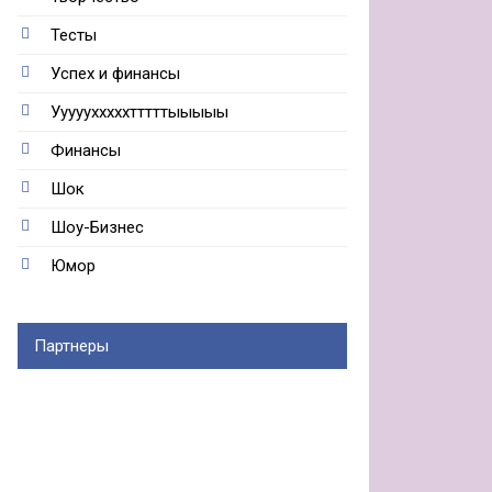
Тесты
Успех и финансы
Ууууухххххтттттыыыыы
Финансы
Шок
Шоу-Бизнес
Юмор
Партнеры