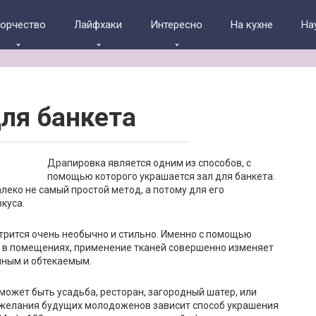
ворчество
Лайфхаки
Интересно
На кухне
На
для банкета
Драпировка является одним из способов, с
помощью которого украшается зал для банкета.
алеко не самый простой метод, а потому для его
куса.
отрится очень необычно и стильно. Именно с помощью
 в помещениях, применение тканей совершенно изменяет
ичным и обтекаемым.
может быть усадьба, ресторан, загородный шатер, или
и желания будущих молодоженов зависит способ украшения