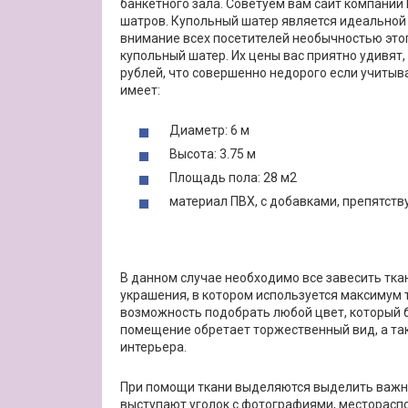
банкетного зала. Советуем вам сайт компании
шатров. Купольный шатер является идеальной
внимание всех посетителей необычностью этог
купольный шатер. Их цены вас приятно удивят,
рублей, что совершенно недорого если учитыв
имеет:
Диаметр: 6 м
Высота: 3.75 м
Площадь пола: 28 м2
материал ПВХ, с добавками, препятст
В данном случае необходимо все завесить ткан
украшения, в котором используется максимум 
возможность подобрать любой цвет, который б
помещение обретает торжественный вид, а та
интерьера.
При помощи ткани выделяются выделить важны
выступают уголок с фотографиями, месторасп