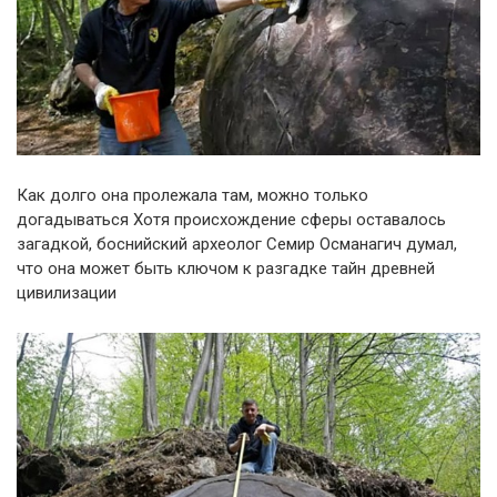
Как долго она пролежала там, можно только
догадываться Хотя происхождение сферы оставалось
загадкой, боснийский археолог Семир Османагич думал,
что она может быть ключом к разгадке тайн древней
цивилизации