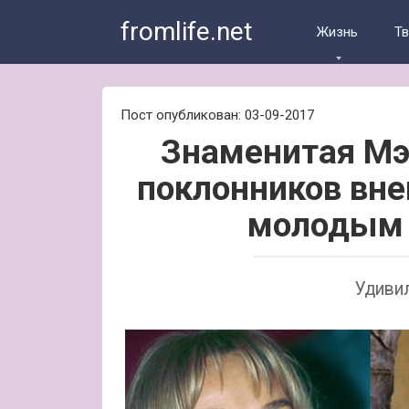
Skip
fromlife.net
to
Жизнь
Т
content
Пост опубликован: 03-09-2017
Знаменитая Мэ
поклонников вн
молодым
Удивил