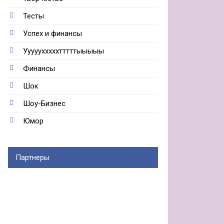
Тесты
Успех и финансы
Ууууухххххтттттыыыыы
Финансы
Шок
Шоу-Бизнес
Юмор
Партнеры