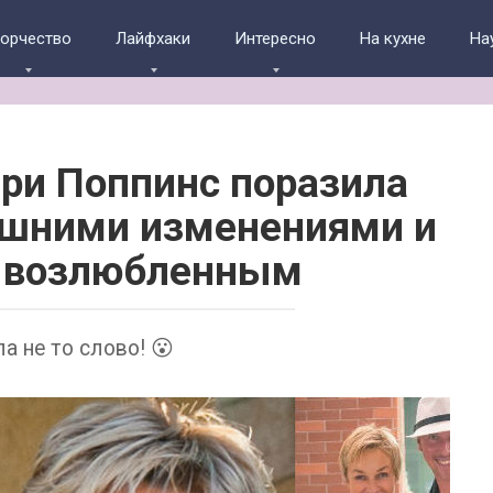
ворчество
Лайфхаки
Интересно
На кухне
На
ри Поппинс поразила
ешними изменениями и
 возлюбленным
а не то слово! 😮