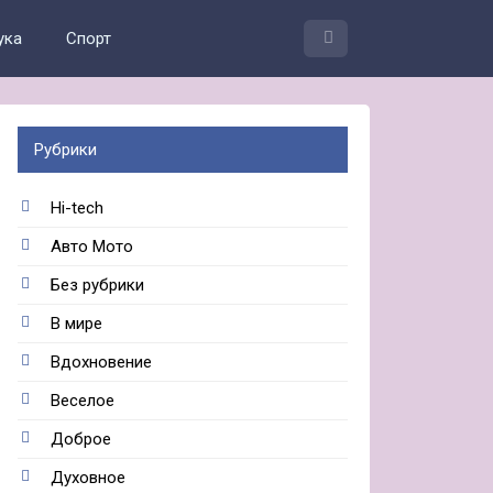
ука
Спорт
Рубрики
Hi-tech
Авто Мото
Без рубрики
В мире
Вдохновение
Веселое
Доброе
Духовное