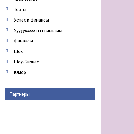
Тесты
Успех и финансы
Ууууухххххтттттыыыыы
Финансы
Шок
Шоу-Бизнес
Юмор
Партнеры