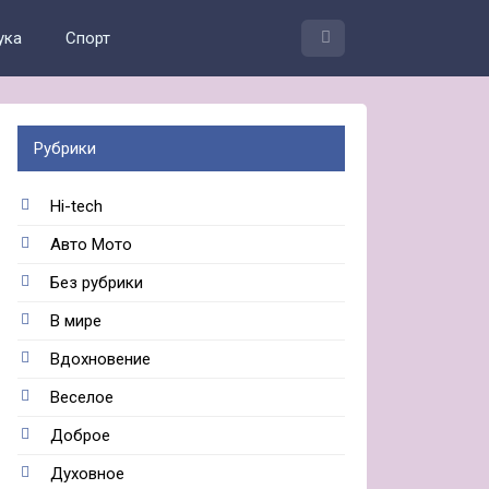
ука
Спорт
Рубрики
Hi-tech
Авто Мото
Без рубрики
В мире
Вдохновение
Веселое
Доброе
Духовное