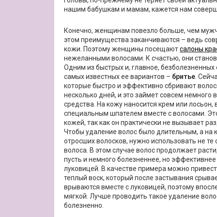
головы, по-прежнему не теряет своей актуальн
нашим бабушкам и мамам, кажется нам совер
Конечно, женщинам повезло больше, чем мужч
этом преимущества заканчиваются – ведь сов
кожи. Поэтому женщины посещают
салоны кра
нежеланными волосами. К счастью, они стано
Одним из быстрых и, главное, безболезненных
самых известных ее вариантов –
бритье
. Сейч
которые быстро и эффективно сбривают волосы
несколько дней, и это займет совсем немного
средства. На кожу наносится крем или лосьон,
специальным шпателем вместе с волосами. Это
кожей, так как он практически не вызывает ра
Чтобы удаление волос было длительным, а на 
отросших волосков, нужно использовать не те
волоса. В этом случае волос продолжает расти
пусть и немного болезненнее, но эффективнее
луковицей. В качестве примера можно привес
теплый воск, который после застывания срыва
врываются вместе с луковицей, поэтому впосле
мягкой. Лучше проводить такое удаление воло
болезненно.