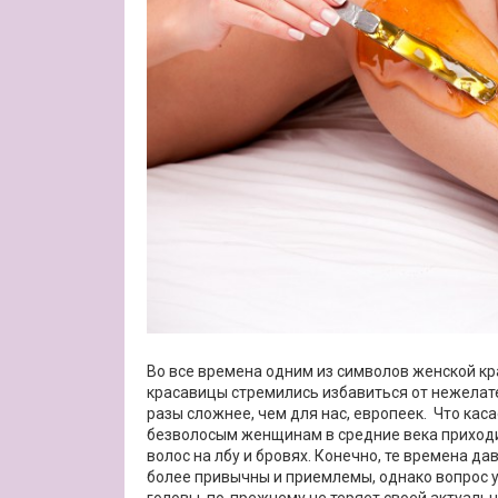
Во все времена одним из символов женской к
красавицы стремились избавиться от нежелате
разы сложнее, чем для нас, европеек. Что кас
безволосым женщинам в средние века приходил
волос на лбу и бровях. Конечно, те времена д
более привычны и приемлемы, однако вопрос 