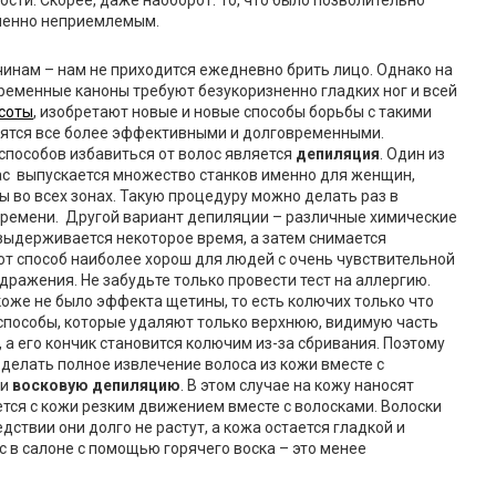
ости. Скорее, даже наоборот. То, что было позволительно
шенно неприемлемым.
инам – нам не приходится ежедневно брить лицо. Однако на
ременные каноны требуют безукоризненно гладких ног и всей
соты
, изобретают новые и новые способы борьбы с такими
вятся все более эффективными и долговременными.
 способов избавиться от волос является
депиляция
. Один из
ас выпускается множество станков именно для женщин,
 во всех зонах. Такую процедуру можно делать раз в
 времени. Другой вариант депиляции – различные химические
 выдерживается некоторое время, а затем снимается
т способ наиболее хорош для людей с очень чувствительной
здражения. Не забудьте только провести тест на аллергию.
коже не было эффекта щетины, то есть колючих только что
 способы, которые удаляют только верхнюю, видимую часть
, а его кончик становится колючим из-за сбривания. Поэтому
 делать полное извлечение волоса из кожи вместе с
ти
восковую депиляцию
. В этом случае на кожу наносят
ется с кожи резким движением вместе с волосками. Волоски
дствии они долго не растут, а кожа остается гладкой и
с в салоне с помощью горячего воска – это менее