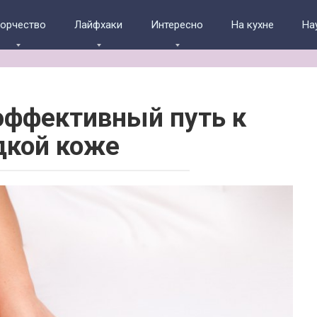
ворчество
Лайфхаки
Интересно
На кухне
На
эффективный путь к
дкой коже