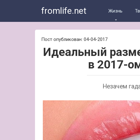
Skip
fromlife.net
to
Жизнь
Т
content
Пост опубликован: 04-04-2017
Идеальный разме
в 2017-о
Незачем гада