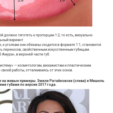
й должно тяготеть к пропорции 1:2, то есть, визуально
ьный вариант.
, к уголкам они обязаны сходится в формате 1:1, становится
ь перекосов, свойственным искусственным губищам.
 Амура», в верхней части губ.
систему» — косметологам, визажистам и пластическим
своей работы, отталкиваясь от этих основ.
е на живые примеры. Эмили Ратайковски (слева) и Мишель
ми губами по версии 2017 года.