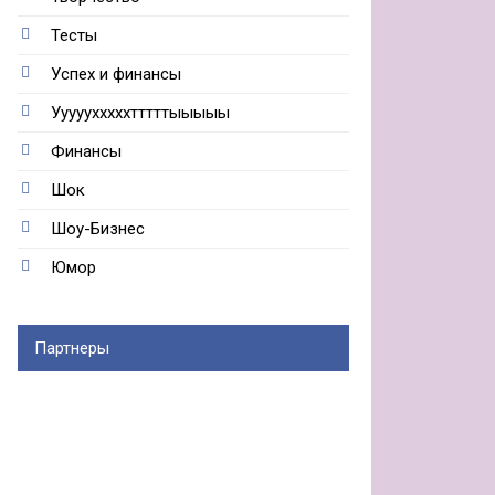
Тесты
Успех и финансы
Ууууухххххтттттыыыыы
Финансы
Шок
Шоу-Бизнес
Юмор
Партнеры