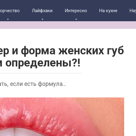
ворчество
Лайфхаки
Интересно
На кухне
На
р и форма женских губ
м определены?!
ть, если есть формула...