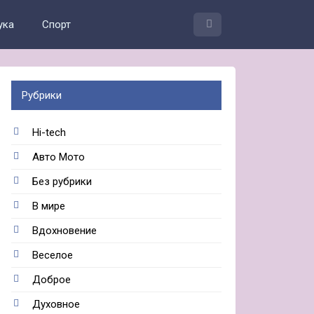
ука
Спорт
Рубрики
Hi-tech
Авто Мото
Без рубрики
В мире
Вдохновение
Веселое
Доброе
Духовное