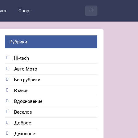
ука
Спорт
Рубрики
Hi-tech
Авто Мото
Без рубрики
В мире
Вдохновение
Веселое
Доброе
Духовное