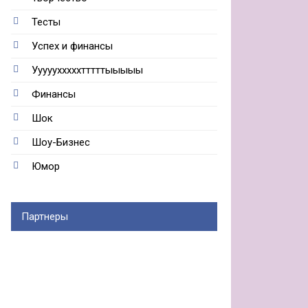
Тесты
Успех и финансы
Ууууухххххтттттыыыыы
Финансы
Шок
Шоу-Бизнес
Юмор
Партнеры