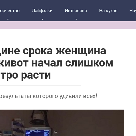
ворчество
Лайфхаки
Интересно
На кухне
На
дине срока женщина
 живот начал слишком
тро расти
 результаты которого удивили всех!