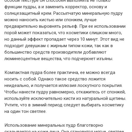
особой текстуре он способен выполнять не только
функции пудры, а и заменить корректор, основу и
солнцезащитный крем. Рассыпчатую минеральную пудру
можно наносить кистью или спонжем, лучше
предварительно выровнять рельеф. При ее использовании
порой может показаться, что косметики слишком много,
но данный эффект пропадает через 10 минут. Этот вид не
подходит девушкам с жирным типом кожи, так как в
большинство средств производители добавляют
люминесцентные вещества, что подчеркнет изъяны.
Компактная пудра более практична, ее можно всегда
носить с собой. Однако такое средство ложится
неидеально, и получается иллюзия лоскутного покрытия.
Чтобы нанести пудру равномерно, откажитесь от спонжей,
используйте исключительно кисти из натуральной щетины.
Учтите, что в зимний период следует выбирать косметику
на один тон светлее.
Использование минеральных пудр благотворно
сказывается на коже лица. Она становится мягче, светлее,