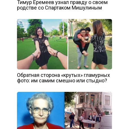
Тимур Еремеев узнал правду о своем
родстве со Спартаком Мишулиным
Обратная сторона «крутых» гламурных
фото: им самим смешно или стыдно?