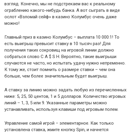
взгляд. Конечно, мы не подстрекаем вас к реальному
ограблению какого-нибудь банка. А вот сыграть в виде
ослот «Взломай сейф» в казино Колумбус очень даже
можно!
Главный приз в казино Колумбус – выплата 10 000:1! То
есть выигрыш превысит ставку в 10 тысяч раз! Для
получения таких сокровищ на игровой линии должно
собраться слово C A $ S H. Вероятно, такие выигрыши
случаются не часто, но испытать удачу нужно непременно.
К тому же, стоит помнить о размере ставки – чем она
больше, чем более значительным будет выигрыш.
А ставку за линию можно задать любую из перечисленных
ниже: 5, 25, 50 центов, 1 и 5 долларов. Количество игровых
линий – 1, 3, 5 или 9. Указанные параметры можно
устанавливать, используя клавиши под игровым полем.
Управление самой игрой – элементарное. Как только
установлена ставка, жмите кнопку Spin, и начнется