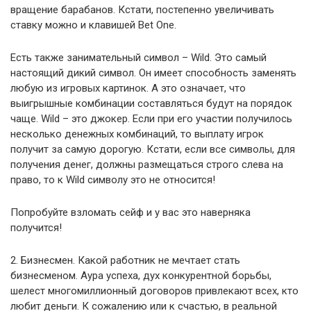
вращение барабанов. Кстати, постепенно увеличивать
ставку можно и клавишей Bet One.
Есть также занимательный символ – Wild. Это самый
настоящий дикий символ. Он имеет способность заменять
любую из игровых картинок. А это означает, что
выигрышные комбинации составляться будут на порядок
чаще. Wild – это джокер. Если при его участии получилось
несколько денежных комбинаций, то выплату игрок
получит за самую дорогую. Кстати, если все символы, для
получения денег, должны размещаться строго слева на
право, то к Wild символу это не относится!
Попробуйте взломать сейф и у вас это наверняка
получится!
2. Бизнесмен. Какой работник не мечтает стать
бизнесменом. Аура успеха, дух конкурентной борьбы,
шелест многомиллионный договоров привлекают всех, кто
любит деньги. К сожалению или к счастью, в реальной