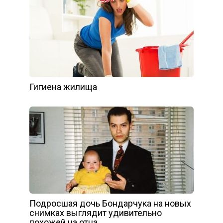
Гигиена жилища
Подросшая дочь Бондарчука на новых
снимках выглядит удивительно
похожей на отца