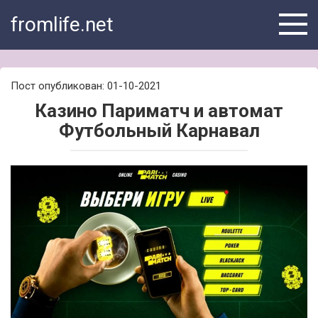
Skip
fromlife.net
to
content
Пост опубликован: 01-10-2021
Казино Париматч и автомат
Футбольный Карнавал