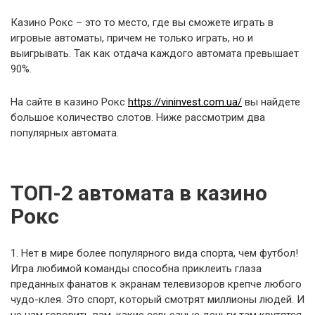
Казино Рокс – это то место, где вы сможете играть в
игровые автоматы, причем не только играть, но и
выигрывать. Так как отдача каждого автомата превышает
90%.
На сайте в казино Рокс
https://vininvest.com.ua/
вы найдете
большое количество слотов. Ниже рассмотрим два
популярных автомата.
ТОП-2 автомата в казино
Рокс
1. Нет в мире более популярного вида спорта, чем футбол!
Игра любимой команды способна приклеить глаза
преданных фанатов к экранам телевизоров крепче любого
чудо-клея. Это спорт, который смотрят миллионы людей. И