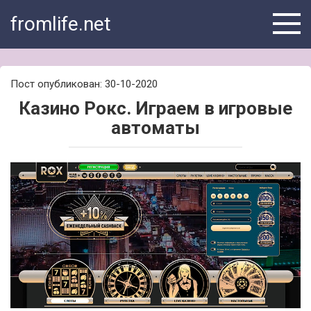
Skip
fromlife.net
to
content
Пост опубликован: 30-10-2020
Казино Рокс. Играем в игровые
автоматы