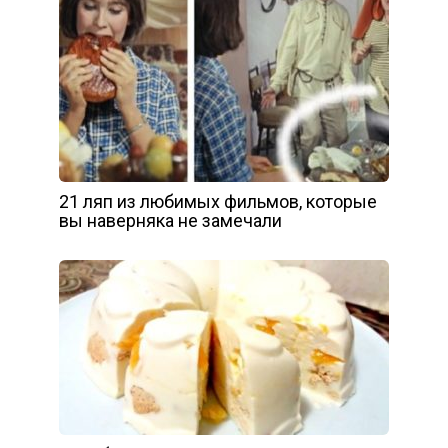
21 ляп из любимых фильмов, которые
вы наверняка не замечали