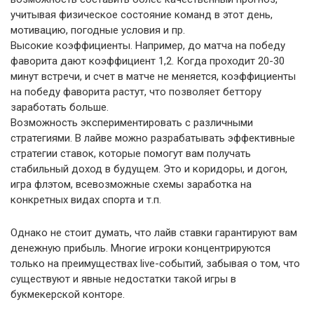
учитывая физическое состояние команд в этот день,
мотивацию, погодные условия и пр.
Высокие коэффициенты. Например, до матча на победу
фаворита дают коэффициент 1,2. Когда проходит 20-30
минут встречи, и счет в матче не меняется, коэффициенты
на победу фаворита растут, что позволяет беттору
заработать больше.
Возможность экспериментировать с различными
стратегиями. В лайве можно разрабатывать эффективные
стратегии ставок, которые помогут вам получать
стабильный доход в будущем. Это и коридоры, и догон,
игра флэтом, всевозможные схемы заработка на
конкретных видах спорта и т.п.
Однако не стоит думать, что лайв ставки гарантируют вам
денежную прибыль. Многие игроки концентрируются
только на преимуществах live-событий, забывая о том, что
существуют и явные недостатки такой игры в
букмекерской конторе.