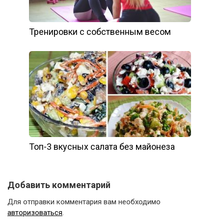
Тренировки с собственным весом
Топ-3 вкусных салата без майонеза
Добавить комментарий
Для отправки комментария вам необходимо
авторизоваться
.