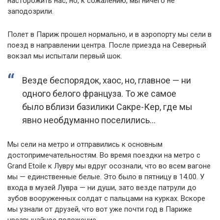
насторожить нас, но, к сожалению, мы ничего не
заподозрили.
Полет в Париж прошел нормально, и в аэропорту мы сели в
поезд в направлении центра. После приезда на Северный
вокзал мы испытали первый шок.
Везде беспорядок, хаос, но, главное — ни
одного белого француза. То же самое
было вблизи базилики Сакре-Кер, где мы
явно необдуманно поселились…
Мы сели на метро и отправились к основным
достопримечательностям. Во время поездки на метро с
Grand Etoile к Лувру мы вдруг осознали, что во всем вагоне
мы — единственные белые. Это было в пятницу в 14.00. У
входа в музей Лувра — ни души, зато везде патрули до
зубов вооруженных солдат с пальцами на курках. Вскоре
мы узнали от друзей, что вот уже почти год в Париже
чрезвычайное положение…