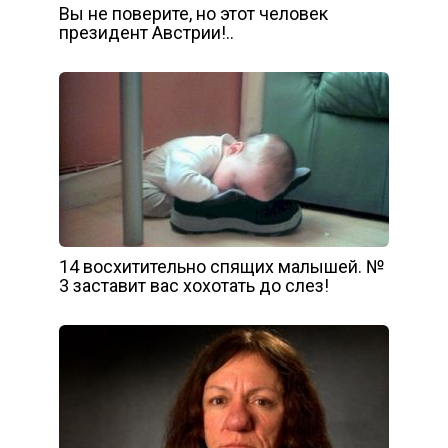
Вы не поверите, но этот человек
президент Австрии!..
14 восхитительно спящих малышей. №
3 заставит вас хохотать до слез!