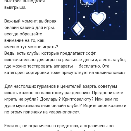
быстрее выводятся
выигрыши.
Важный момент: выбирая
онлайн казино для игры,
всегда обращайте
внимание на то, как
именно тут можно играть?
Ведь, есть клубы, которые предлагают софт,
исключительно для игры на реальные деньги, а есть клубы,
где можно тестировать аппараты — бесплатно. Эта
категория сортировки тоже присутствует на «казинопоиск».
Для настоящих гурманов и ценителей азарта, советуем
искать казино по валютному разделению. Предпочитаете
играть на рубли? Доллары? Криптовалюту? Или, вам по
душе мультивалютные онлайн клубы? Ищите свое казино и
по этому признаку на «казинопоиск».
Если вы, не ограничены в средствах, а ограничены во