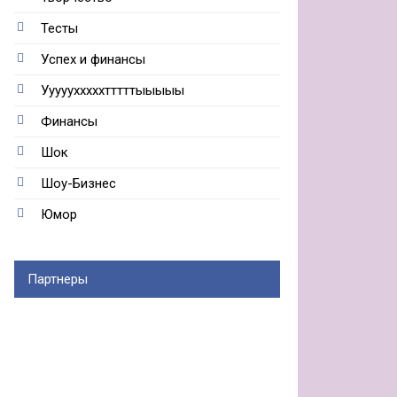
Тесты
Успех и финансы
Ууууухххххтттттыыыыы
Финансы
Шок
Шоу-Бизнес
Юмор
Партнеры