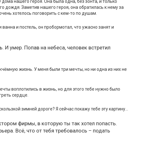
дома нашего героя. Она была одна, без зонта, и только
го дождя. Заметив нашего героя, она обратилась к нему за
очень хотелось поговорить с кем-то по душам.
 ванна и постель, он пробормотал, что ужасно занят и
 И умер. Попав на небеса, человек встретил
кчёмную жизнь. У меня были три мечты, но ни одна из них не
мечты воплотились в жизнь, но для этого тебе нужно было
огреть сердце.
скользкой зимней дороге? Я сейчас покажу тебе эту картину…
тором фирмы, в которую ты так хотел попасть.
ера. Всё, что от тебя требовалось – подать