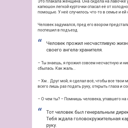
Это плакала женщина. Она сидела на лавочке у 
капюшон легкой курточки спасал её от холодно
помощью. У неё случилось что-то в семье и ей 
Человек задумался, пред его взором предстали
поспешил в подъезд.
Человек прожил несчастливую жизнь.
своего ангела-хранителя.
– Ты знаешь, я прожил совсем несчастную и ни
сбылась. Как жаль…
– Хм… Друг мой, я сделал всё, чтобы все твои 
всего лишь раз подать руку, открыть глаза и с
– О чем ты? – Помнишь человека, упавшего на 
Тот человек был генеральным дирек
Тебя ждала головокружительная карь
руку.