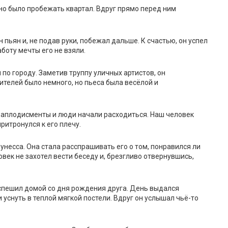
жно было пробежать квартал. Вдруг прямо перед ним
 пьян и, не подав руки, побежал дальше. К счастью, он успел
боту мечты его не взяли.
по городу. Заметив труппу уличных артистов, он
ителей было немного, но пьеса была весёлой и
аплодисменты и люди начали расходиться. Наш человек
ритронулся к его плечу.
унесса. Она стала расспрашивать его о том, понравился ли
овек не захотел вести беседу и, брезгливо отвернувшись,
пешил домой со дня рождения друга. День выдался
 уснуть в теплой мягкой постели. Вдруг он услышал чьё-то