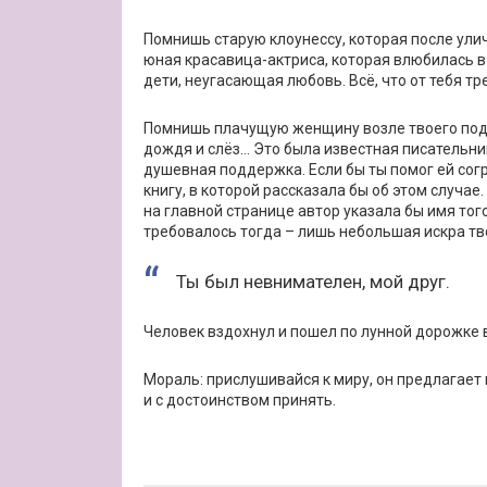
Помнишь старую клоунессу, которая после ули
юная красавица-актриса, которая влюбилась в 
дети, неугасающая любовь. Всё, что от тебя тр
Помнишь плачущую женщину возле твоего под
дождя и слёз… Это была известная писательни
душевная поддержка. Если бы ты помог ей согр
книгу, в которой рассказала бы об этом случае.
на главной странице автор указала бы имя того,
требовалось тогда – лишь небольшая искра тв
Ты был невнимателен, мой друг.
Человек вздохнул и пошел по лунной дорожке 
Мораль: прислушивайся к миру, он предлагает 
и с достоинством принять.