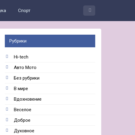
ука
Спорт
Рубрики
Hi-tech
Авто Мото
Без рубрики
В мире
Вдохновение
Веселое
Доброе
Духовное