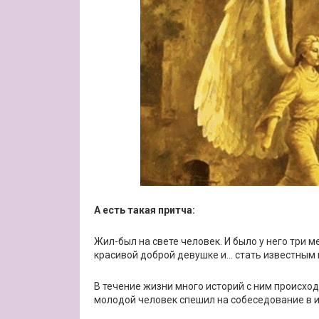
А есть такая притча:
Жил-был на свете человек. И было у него три 
красивой доброй девушке и… стать известным 
В течение жизни много историй с ним происхо
молодой человек спешил на собеседование в 