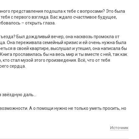
чного представления подошла к тебе с вопросами? Это была
тебя с первого взгляда. Вас ждало счастливое будущее,
ебовалось – открыть глаза.
ъезда? Был дождливый вечер, она насквозь промокла от
ца. Она переживала семейный кризис и ей очень нужна была
еться в своей квартире, выслушал и утешил, она написала бы
 Книга прославилась бы на весь мир и ты вместе с ней, так как
 кто стал музой этого произведения. Всё, что от тебя
оего сердца.
в звёздную даль…
возможности. А о помощи нужно не только уметь просить, но
Источник