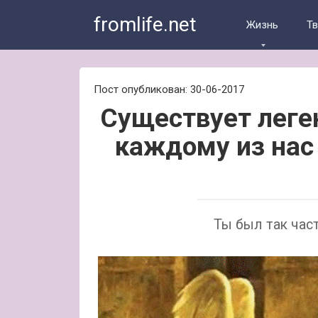
Skip
fromlife.net
to
Жизнь
Т
content
Пост опубликован: 30-06-2017
Существует леген
каждому из нас
Ты был так част