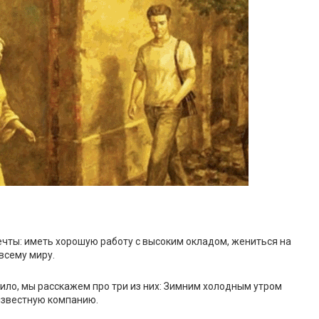
мечты: иметь хорошую работу с высоким окладом, жениться на
всему миру.
дило, мы расскажем про три из них: Зимним холодным утром
известную компанию.