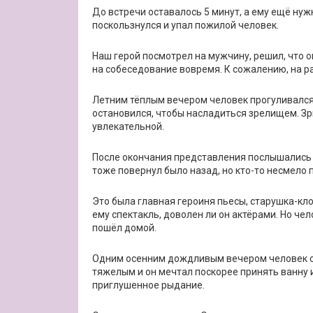
До встречи оставалось 5 минут, а ему ещё ну
поскользнулся и упал пожилой человек.
Наш герой посмотрел на мужчину, решил, что он
на собеседование вовремя. К сожалению, на ра
Летним тёплым вечером человек прогуливался 
остановился, чтобы насладиться зрелищем. Зр
увлекательной.
После окончания представления послышались 
тоже повернул было назад, но кто-то несмело п
Это была главная героиня пьесы, старушка-кло
ему спектакль, доволен ли он актёрами. Но чел
пошёл домой.
Одним осенним дождливым вечером человек с
тяжелым и он мечтал поскорее принять ванну и
приглушенное рыдание.