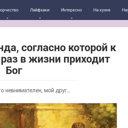
ворчество
Лайфхаки
Интересно
На кухне
На
да, согласно которой к
 раз в жизни приходит
Бог
о невнимателен, мой друг...