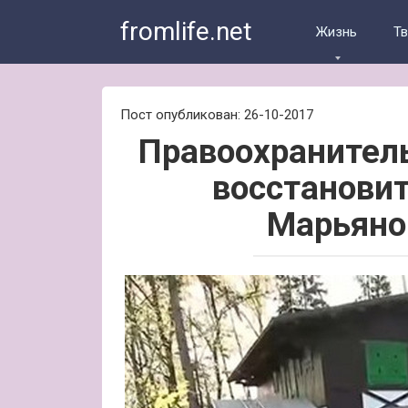
Skip
fromlife.net
to
Жизнь
Т
content
Пост опубликован: 26-10-2017
Правоохранител
восстанови
Марьяно