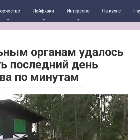
ворчество
Лайфхаки
Интересно
На кухне
На
ьным органам удалось
ть последний день
ва по минутам