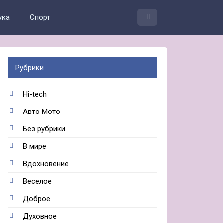
ука
Спорт
Рубрики
Hi-tech
Авто Мото
Без рубрики
В мире
Вдохновение
Веселое
Доброе
Духовное