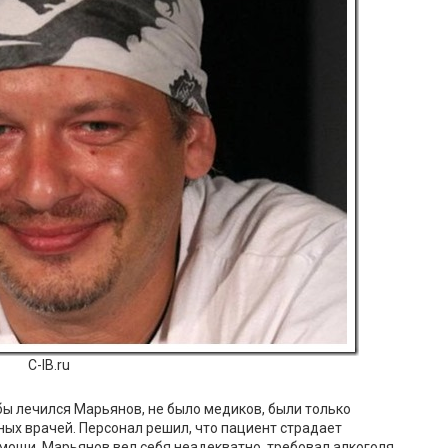
C-IB.ru
бы лечился Марьянов, не было медиков, были только
ых врачей. Персонал решил, что пациент страдает
мощи. Марьянов вел себя неадекватно, требовал алкоголя,