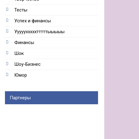
Тесты
Успех и финансы
Ууууухххххтттттыыыыы
Финансы
Шок
Шоу-Бизнес
Юмор
Партнеры