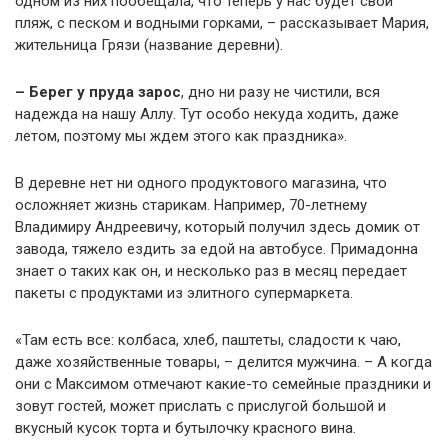
одном из них пообещала, что теперь у нас будет свой
пляж, с песком и водными горками, – рассказывает Мария,
жительница Грязи (название деревни).
– Берег у пруда зарос
, дно ни разу не чистили, вся
надежда на нашу Аллу. Тут особо некуда ходить, даже
летом, поэтому мы ждем этого как праздника».
В деревне нет ни одного продуктового магазина, что
осложняет жизнь старикам. Например, 70-летнему
Владимиру Андреевичу, который получил здесь домик от
завода, тяжело ездить за едой на автобусе. Примадонна
знает о таких как он, и несколько раз в месяц передает
пакеты с продуктами из элитного супермаркета.
«Там есть все: колбаса, хлеб, паштеты, сладости к чаю,
даже хозяйственные товары, – делится мужчина. – А когда
они с Максимом отмечают какие-то семейные праздники и
зовут гостей, может прислать с прислугой большой и
вкусный кусок торта и бутылочку красного вина.